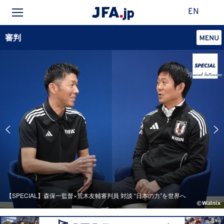
EN
審判
【SPECIAL】森保一監督×荒木友輔審判員 対談 “日本の力”を世界へ