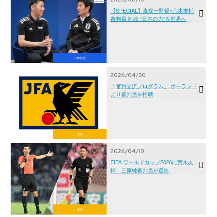
【SPECIAL】森保一監督×荒木友輔
審判員 対談 “日本の力”を世界へ
日本代表
2026/04/30
「審判交流プログラム」 ポーランド
より審判員を招聘
審判
2026/04/10
FIFA ワールドカップ2026に荒木友
輔、三原純審判員が選出
審判