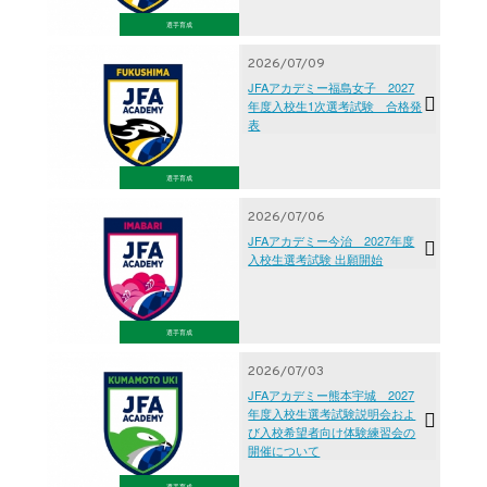
選手育成
2026/07/09
JFAアカデミー福島女子 2027
年度入校生1次選考試験 合格発
表
選手育成
2026/07/06
JFAアカデミー今治 2027年度
入校生選考試験 出願開始
選手育成
2026/07/03
JFAアカデミー熊本宇城 2027
年度入校生選考試験説明会およ
び入校希望者向け体験練習会の
開催について
選手育成