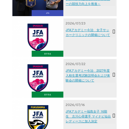
ーの競技力向上を推進～
JFA
2026/07/23
JFAアカデミー今治 女子サッ
カークリニックの開催について
選手育成
2026/07/22
JFAアカデミー今治 2027年度
入校生選考試験説明会および体
験会の開催について
選手育成
2026/07/16
JFAアカデミー福島女子 16期
生 古川心尋選手 マイナビ仙台
レディースに加入決定