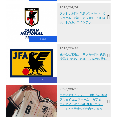
2026/04/01
フットサル日本代表 メンバー・スケ
ジュール ポルトガル遠征（4.5-13
ポルトガル／コインブラ）
日本代表
2026/03/24
株式会社電通と「サッカー日本代表
放送権（2027～2030）」契約を締結
JFA
2026/03/20
アディダス「サッカー日本代表 2026
アウェイ ユニフォーム」 が完成
コンセプトは「COLORS（カラー
ズ）」 - 水平線のその先へ。もっ
と、自由に。 -