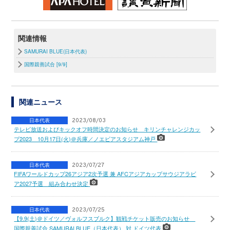
関連情報
SAMURAI BLUE(日本代表)
国際親善試合 [9/9]
関連ニュース
日本代表
2023/08/03
テレビ放送およびキックオフ時間決定のお知らせ キリンチャレンジカッ
プ2023 10月17日(火)＠兵庫／ノエビアスタジアム神戸
日本代表
2023/07/27
FIFAワールドカップ26アジア2次予選 兼 AFCアジアカップサウジアラビ
ア2027予選 組み合わせ決定
日本代表
2023/07/25
【9.9(土)＠ドイツ／ヴォルフスブルク】観戦チケット販売のお知らせ
国際親善試合 SAMURAI BLUE（日本代表） 対 ドイツ代表