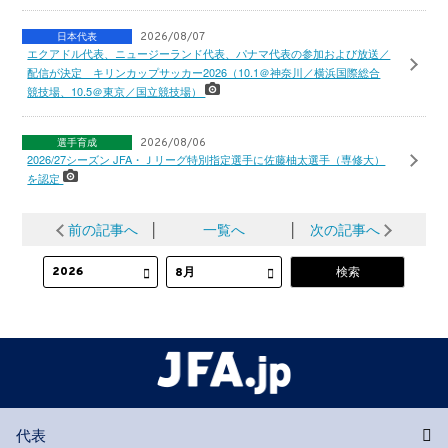
日本代表
2026/08/07
エクアドル代表、ニュージーランド代表、パナマ代表の参加および放送／
配信が決定 キリンカップサッカー2026（10.1＠神奈川／横浜国際総合
競技場、10.5＠東京／国立競技場）
選手育成
2026/08/06
2026/27シーズン JFA・Ｊリーグ特別指定選手に佐藤柚太選手（専修大）
を認定
前の記事へ
│
一覧へ
│
次の記事へ
代表