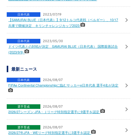
日本代表
2023/07/19
【SAMURAI BLUE（日本代表）】9/12トルコ代表戦（ベルギー）、10/17
兵庫で開催決定 キリンチャレンジカップ2023
日本代表
2023/05/30
ドイツ代表との対戦が決定 SAMURAI BLUE（日本代表） 国際親善試合
(2023/9/9)
最新ニュース
日本代表
2026/08/07
FIFAe Continental Championshipに臨むサッカーe日本代表 選手4名が決定
選手育成
2026/08/07
2026/27シーズン JFA・Ｊリーグ特別指定選手に9選手を認定
選手育成
2026/08/07
2026/27年JFA・WEリーグ特別指定選手に3選手を認定