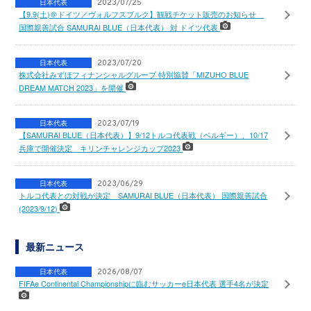
日本代表
2023/07/25
【9.9(土)＠ドイツ／ヴォルフスブルク】観戦チケット販売のお知らせ
国際親善試合 SAMURAI BLUE（日本代表） 対 ドイツ代表
日本代表
2023/07/20
株式会社みずほフィナンシャルグループ 特別協賛「MIZUHO BLUE
DREAM MATCH 2023」を開催
日本代表
2023/07/19
【SAMURAI BLUE（日本代表）】9/12トルコ代表戦（ベルギー）、10/17
兵庫で開催決定 キリンチャレンジカップ2023
日本代表
2023/06/29
トルコ代表との対戦が決定 SAMURAI BLUE（日本代表） 国際親善試合
(2023/9/12)
最新ニュース
日本代表
2026/08/07
FIFAe Continental Championshipに臨むサッカーe日本代表 選手4名が決定