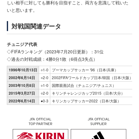
しい相手に対しても勝利を目指すこと、両方を意識して戦いた
いと思います。
対戦国関連データ
チュニジア代表
◇FIFAランキング（2023年7月20日更新）：31位
◇過去の対戦成績：4勝0分1敗（6得点3失点）
1996年10月13日
○1-0
プーマカップサッカー '96（日本/兵庫）
2002年6月14日
○2-0
2002FIFAワールドカップ日本/韓国（日本/大阪）
2003年10月8日
○1-0
国際親善試合（チュニジア/チュニス）
2015年3月27日
○2-0
キリンチャレンジカップ2015（日本/大分）
2022年6月14日
●0-3
キリンカップサッカー2022（日本/大阪）
JFA OFFICIAL
JFA OFFICIAL
TOP PARTNER
SUPPLIER