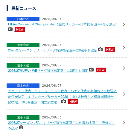
最新ニュース
日本代表
2026/08/07
FIFAe Continental Championshipに臨むサッカーe日本代表 選手4名が決定
選手育成
2026/08/07
2026/27シーズン JFA・Ｊリーグ特別指定選手に9選手を認定
選手育成
2026/08/07
2026/27年JFA・WEリーグ特別指定選手に3選手を認定
日本代表
2026/08/07
エクアドル代表、ニュージーランド代表、パナマ代表の参加および放送／
配信が決定 キリンカップサッカー2026（10.1＠神奈川／横浜国際総合
競技場、10.5＠東京／国立競技場）
選手育成
2026/08/06
2026/27シーズン JFA・Ｊリーグ特別指定選手に佐藤柚太選手（専修大）
を認定