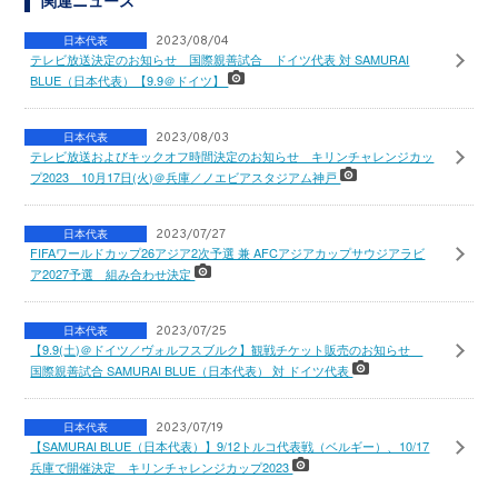
関連ニュース
日本代表
2023/08/04
テレビ放送決定のお知らせ 国際親善試合 ドイツ代表 対 SAMURAI
BLUE（日本代表）【9.9＠ドイツ】
日本代表
2023/08/03
テレビ放送およびキックオフ時間決定のお知らせ キリンチャレンジカッ
プ2023 10月17日(火)＠兵庫／ノエビアスタジアム神戸
日本代表
2023/07/27
FIFAワールドカップ26アジア2次予選 兼 AFCアジアカップサウジアラビ
ア2027予選 組み合わせ決定
日本代表
2023/07/25
【9.9(土)＠ドイツ／ヴォルフスブルク】観戦チケット販売のお知らせ
国際親善試合 SAMURAI BLUE（日本代表） 対 ドイツ代表
日本代表
2023/07/19
【SAMURAI BLUE（日本代表）】9/12トルコ代表戦（ベルギー）、10/17
兵庫で開催決定 キリンチャレンジカップ2023