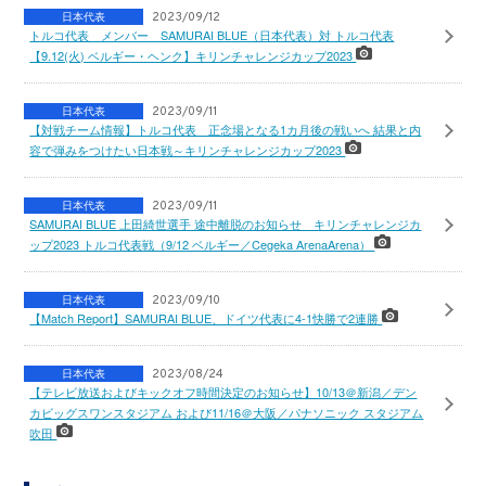
日本代表
2023/09/12
トルコ代表 メンバー SAMURAI BLUE（日本代表）対 トルコ代表
【9.12(火) ベルギー・ヘンク】キリンチャレンジカップ2023
日本代表
2023/09/11
【対戦チーム情報】トルコ代表 正念場となる1カ月後の戦いへ 結果と内
容で弾みをつけたい日本戦～キリンチャレンジカップ2023
日本代表
2023/09/11
SAMURAI BLUE 上田綺世選手 途中離脱のお知らせ キリンチャレンジカ
ップ2023 トルコ代表戦（9/12 ベルギー／Cegeka ArenaArena）
日本代表
2023/09/10
【Match Report】SAMURAI BLUE、ドイツ代表に4-1快勝で2連勝
日本代表
2023/08/24
【テレビ放送およびキックオフ時間決定のお知らせ】10/13＠新潟／デン
カビッグスワンスタジアム および11/16＠大阪／パナソニック スタジアム
吹田