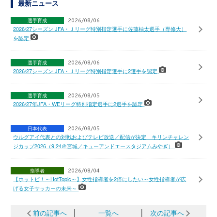
最新ニュース
選手育成
2026/08/06
2026/27シーズン JFA・Ｊリーグ特別指定選手に佐藤柚太選手（専修大）
を認定
選手育成
2026/08/06
2026/27シーズン JFA・Ｊリーグ特別指定選手に2選手を認定
選手育成
2026/08/05
2026/27年JFA・WEリーグ特別指定選手に2選手を認定
日本代表
2026/08/05
ウルグアイ代表との対戦およびテレビ放送／配信が決定 キリンチャレン
ジカップ2026（9.24＠宮城／キューアンドエースタジアムみやぎ）
指導者
2026/08/04
【ホットピ！～HotTopic～】女性指導者を2倍にしたい～女性指導者が広
げる女子サッカーの未来～
前の記事へ
│
一覧へ
│
次の記事へ