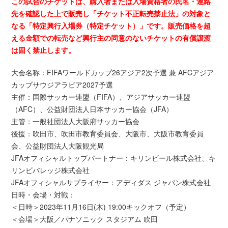
この試合のチケットは、購入者または入場資格者の氏名・連絡
先を確認した上で販売し「チケット不正転売禁止法」の対象と
なる「特定興行入場券（特定チケット）」です。販売価格を超
える金額での転売など興行主の同意のないチケットの有償譲渡
は固く禁止します。
大会名称：FIFAワールドカップ26アジア2次予選 兼 AFCアジア
カップサウジアラビア2027予選
主催：国際サッカー連盟（FIFA）、アジアサッカー連盟
（AFC）、公益財団法人日本サッカー協会（JFA）
主管：一般社団法人大阪府サッカー協会
後援：吹田市、吹田市教育委員会、大阪市、大阪市教育委員
会、公益財団法人大阪観光局
JFAオフィシャルトップパートナー：キリンビール株式会社、キ
リンビバレッジ株式会社
JFAオフィシャルサプライヤー：アディダス ジャパン株式会社
日時・会場・対戦：
＜日時＞2023年11月16日(木) 19:00キックオフ（予定）
＜会場＞大阪／パナソニック スタジアム 吹田