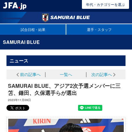
年代・カテゴリーを選ぶ
試合日程・結果
選手・スタッフ
SAMURAI BLUE
ニュース
前の記事へ
│
一覧へ
│
次の記事へ
SAMURAI BLUE、アジア2次予選メンバーに三
笘、鎌田、久保選手らが選出
2023年11月09日