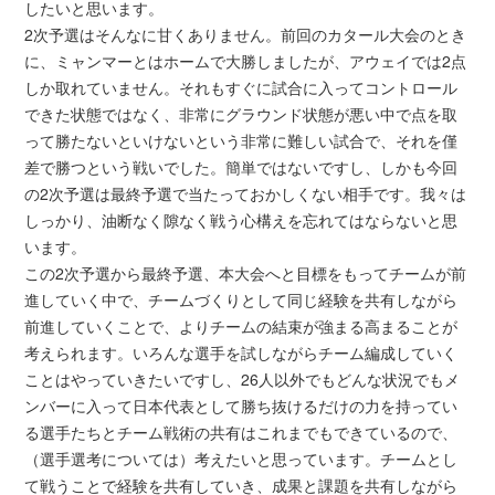
したいと思います。
2次予選はそんなに甘くありません。前回のカタール大会のとき
に、ミャンマーとはホームで大勝しましたが、アウェイでは2点
しか取れていません。それもすぐに試合に入ってコントロール
できた状態ではなく、非常にグラウンド状態が悪い中で点を取
って勝たないといけないという非常に難しい試合で、それを僅
差で勝つという戦いでした。簡単ではないですし、しかも今回
の2次予選は最終予選で当たっておかしくない相手です。我々は
しっかり、油断なく隙なく戦う心構えを忘れてはならないと思
います。
この2次予選から最終予選、本大会へと目標をもってチームが前
進していく中で、チームづくりとして同じ経験を共有しながら
前進していくことで、よりチームの結束が強まる高まることが
考えられます。いろんな選手を試しながらチーム編成していく
ことはやっていきたいですし、26人以外でもどんな状況でもメ
ンバーに入って日本代表として勝ち抜けるだけの力を持ってい
る選手たちとチーム戦術の共有はこれまでもできているので、
（選手選考については）考えたいと思っています。チームとし
て戦うことで経験を共有していき、成果と課題を共有しながら