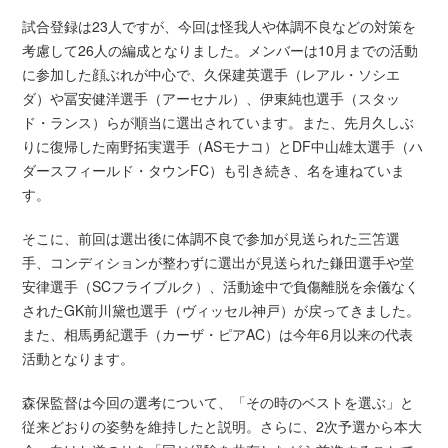
試合登録は23人ですが、今回は怪我人や体調不良などの対策を
考慮して26人の編成となりました。メンバーは10月までの活動
に参加した顔ぶれが中心で、久保建英選手（レアル・ソシエ
ダ）や冨安健洋選手（アーセナル）、伊東純也選手（スタッ
ド・ランス）らが順当に選出されています。また、先月久しぶ
りに復帰した南野拓実選手（ASモナコ）とDF中山雄太選手（ハ
ダースフィールド・タウンFC）も引き続き、名を連ねていま
す。
そこに、前回は選出後に体調不良で参加が見送られた三笘選
手、コンディションが整わずに選出が見送られた鎌田選手や堂
安律選手（SCフライブルク）、活動途中で負傷離脱を余儀なく
されたGK前川黛也選手（ヴィッセル神戸）が戻ってきました。
また、相馬勇紀選手（カーザ・ピアAC）は今年6月以来の代表
活動となります。
森保監督は今回の選考について、「その時のベストを選ぶ」と
従来どおりの姿勢を維持したと説明。さらに、2次予選から本大