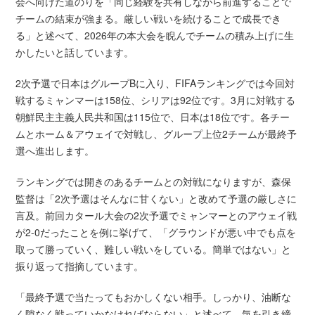
会へ向けた道のりを「同じ経験を共有しながら前進することで
チームの結束が強まる。厳しい戦いを続けることで成長でき
る」と述べて、2026年の本大会を睨んでチームの積み上げに生
かしたいと話しています。
2次予選で日本はグループBに入り、FIFAランキングでは今回対
戦するミャンマーは158位、シリアは92位です。3月に対戦する
朝鮮民主主義人民共和国は115位で、日本は18位です。各チー
ムとホーム＆アウェイで対戦し、グループ上位2チームが最終予
選へ進出します。
ランキングでは開きのあるチームとの対戦になりますが、森保
監督は「2次予選はそんなに甘くない」と改めて予選の厳しさに
言及。前回カタール大会の2次予選でミャンマーとのアウェイ戦
が2-0だったことを例に挙げて、「グラウンドが悪い中でも点を
取って勝っていく、難しい戦いをしている。簡単ではない」と
振り返って指摘しています。
「最終予選で当たってもおかしくない相手。しっかり、油断な
く隙なく戦っていかなければならない」と述べて、気を引き締