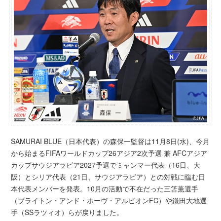
SAMURAI BLUE（日本代表）の森保一監督は11月8日(水)、今月
から始まるFIFAワールドカップ26アジア2次予選 兼 AFCアジア
カップサウジアラビア2027予選でミャンマー代表（16日、大
阪）とシリア代表（21日、サウジアラビア）との対戦に臨む日
本代表メンバーを発表。10月の活動で不在だった三笘薫選手
（ブライトン・アンド・ホーヴ・アルビオンFC）や鎌田大地選
手（SSラツィオ）らが戻りました。