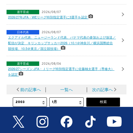
選手育成
2026/08/07
2026/27年JFA・WEリーグ特別指定選手に3選手を認定
日本代表
2026/08/07
エクアドル代表、ニュージーランド代表、パナマ代表の参加および放送／
配信が決定 キリンカップサッカー2026（10.1＠神奈川／横浜国際総合
競技場、10.5＠東京／国立競技場）
選手育成
2026/08/06
2026/27シーズン JFA・Ｊリーグ特別指定選手に佐藤柚太選手（専修大）
を認定
前の記事へ
│
一覧へ
│
次の記事へ