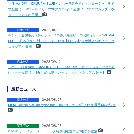
11/8(水)15時～ SAMURAI BLUEメンバー発表会見をインターネットライ
ブ配信（FIFAワールドカップ26アジア2次予選 兼 AFCアジアカップサウ
ジアラビア2027予選）
日本代表
2023/10/30
チケット追加販売（チケットJFAのみ／先着順）のお知らせ SAMURAI
BLUE（日本代表） 対 ミャンマー代表【11.16(木)＠大阪／パナソニック
スタジアム 吹田】
日本代表
2023/09/13
チケット販売概要 SAMURAI BLUE（日本代表）対 ミャンマー代表また
はマカオ代表【11.16(木)＠大阪／パナソニック スタジアム 吹田】
最新ニュース
日本代表
2026/08/07
FIFAe Continental Championshipに臨むサッカーe日本代表 選手4名が決定
選手育成
2026/08/07
2026/27シーズン JFA・Ｊリーグ特別指定選手に9選手を認定