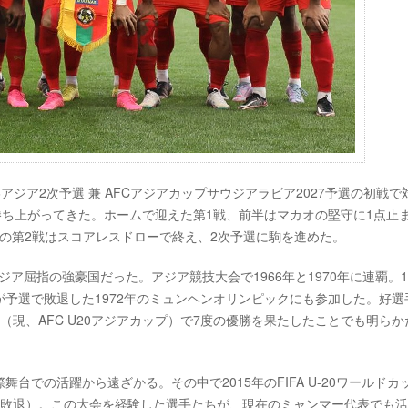
プ26アジア2次予選 兼 AFCアジアカップサウジアラビア2027予選の初戦
勝ち上がってきた。ホームで迎えた第1戦、前半はマカオの堅守に1点止
イの第2戦はスコアレスドローで終え、2次予選に駒を進めた。
ジア屈指の強豪国だった。アジア競技大会で1966年と1970年に連覇。19
が予選で敗退した1972年のミュンヘンオリンピックにも参加した。好選
手権（現、AFC U20アジアカップ）で7度の優勝を果たしたことでも明らか
での活躍から遠ざかる。その中で2015年のFIFA U-20ワールドカ
ジ敗退）。この大会を経験した選手たちが、現在のミャンマー代表でも