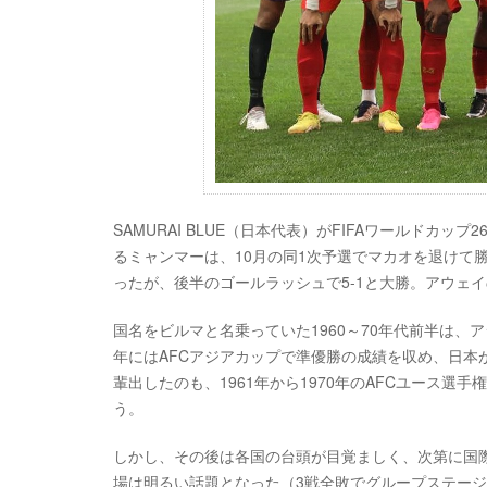
SAMURAI BLUE（日本代表）がFIFAワールドカッ
るミャンマーは、10月の同1次予選でマカオを退けて
ったが、後半のゴールラッシュで5-1と大勝。アウェ
国名をビルマと名乗っていた1960～70年代前半は、ア
年にはAFCアジアカップで準優勝の成績を収め、日本
輩出したのも、1961年から1970年のAFCユース選
う。
しかし、その後は各国の台頭が目覚ましく、次第に国際舞台
場は明るい話題となった（3戦全敗でグループステー