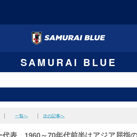
SAMURAI BLUE
│
一覧へ
│
次の記事へ
代表 1960～70年代前半はアジア屈指