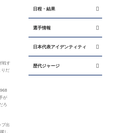
日程・結果
選手情報
日本代表アイデンティティ
で対戦す
歴代ジャージ
まりだ
68
手が
だろ
ップ出
活躍し