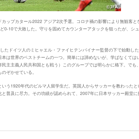
ルドカップカタール2022 アジア2次予選。コロナ禍の影響により無観客と
ど0-10で大敗した。守りを固めてカウンターアタックを狙ったが、シ
任したドイツ人のミヒャエル・ファイヒテンバイナー監督の下で始動し
「日本は世界のベストチームの一つ。簡単には諦めないが、学ばなくては
鮮民主主義人民共和国とも戦う）このグループでは明らかに格下。でも
ものぞかせている。
いう1920年代のビルマ人留学生だ。英国人からサッカーを教わったと
と普及に尽力。その功績が認められて、2007年に日本サッカー殿堂に