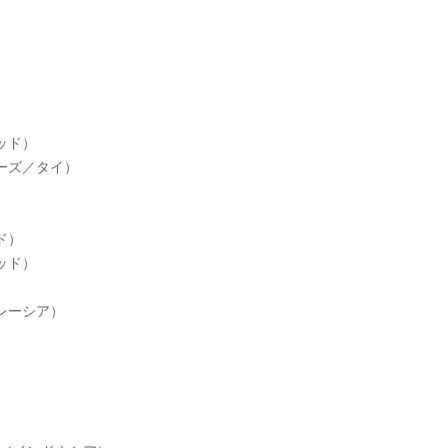
）
）
ッド）
ーズ／タイ）
ド）
ッド）
レーシア）
）
）