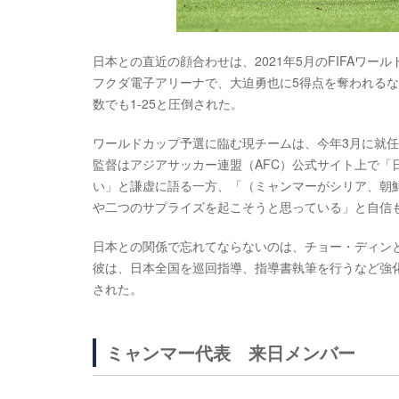
日本との直近の顔合わせは、2021年5月のFIFAワー
フクダ電子アリーナで、大迫勇也に5得点を奪われるな
数でも1-25と圧倒された。
ワールドカップ予選に臨む現チームは、今年3月に就
監督はアジアサッカー連盟（AFC）公式サイト上で
い」と謙虚に語る一方、「（ミャンマーがシリア、朝
や二つのサプライズを起こそうと思っている」と自信
日本との関係で忘れてならないのは、チョー・ディンと
彼は、日本全国を巡回指導、指導書執筆を行うなど強化
された。
ミャンマー代表 来日メンバー