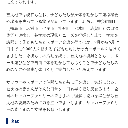
に充てられます。
被災地では現在もなお、子どもたちが身体を動かして遊ぶ機会
や場所を失っている状況が続いています。JFAは、被災6市町
（輪島市、珠洲市、七尾市、能登町、穴水町、志賀町）の自治
体等と連携し、各学校の現状とニーズを把握した上で、学校を
訪問して子どもたちとスポーツ交流を行うほか、2月から5月15
日までに2,000人を超える子どもたちにサッカーボールを届けて
きました。今後もこの活動を続け、被災地の復興とともに、ボ
ール遊びなどで自由に体を動かしてもらうことで子どもたちの
心のケアや健康な体づくりに寄与したいと考えています。
サッカーやスポーツで仲間たちと共に汗を流し、笑顔になる。
被災地の皆さんがそんな日常を一日も早く取り戻せるよう、全
国のサッカーファミリーの皆さまのご理解ご協力を得ながら被
災地の復興のために力を注いでまいります。サッカーファミリ
ーの皆さまのご支援をお願いします。
名称