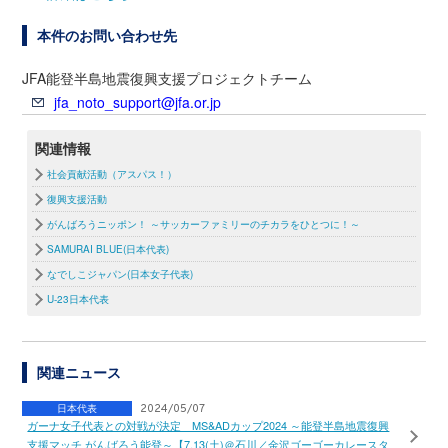
本件のお問い合わせ先
JFA能登半島地震復興支援プロジェクトチーム
jfa_noto_support@jfa.or.jp
関連情報
社会貢献活動（アスパス！）
復興支援活動
がんばろうニッポン！ ～サッカーファミリーのチカラをひとつに！～
SAMURAI BLUE(日本代表)
なでしこジャパン(日本女子代表)
U-23日本代表
関連ニュース
日本代表
2024/05/07
ガーナ女子代表との対戦が決定 MS&ADカップ2024 ～能登半島地震復興
支援マッチ がんばろう能登～【7.13(土)＠石川／金沢ゴーゴーカレースタ