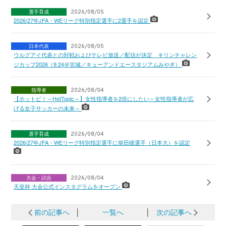
選手育成
2026/08/05
2026/27年JFA・WEリーグ特別指定選手に2選手を認定
日本代表
2026/08/05
ウルグアイ代表との対戦およびテレビ放送／配信が決定 キリンチャレン
ジカップ2026（9.24＠宮城／キューアンドエースタジアムみやぎ）
指導者
2026/08/04
【ホットピ！～HotTopic～】女性指導者を2倍にしたい～女性指導者が広
げる女子サッカーの未来～
選手育成
2026/08/04
2026/27年JFA・WEリーグ特別指定選手に柴田瞳選手（日本大）を認定
大会・試合
2026/08/04
天皇杯 大会公式インスタグラムをオープン
前の記事へ
│
一覧へ
│
次の記事へ