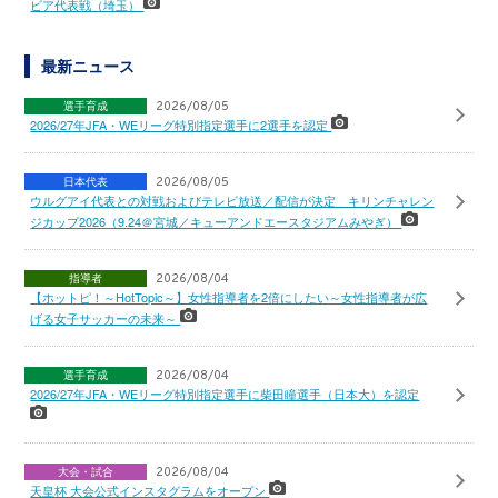
ビア代表戦（埼玉）
最新ニュース
選手育成
2026/08/05
2026/27年JFA・WEリーグ特別指定選手に2選手を認定
日本代表
2026/08/05
ウルグアイ代表との対戦およびテレビ放送／配信が決定 キリンチャレン
ジカップ2026（9.24＠宮城／キューアンドエースタジアムみやぎ）
指導者
2026/08/04
【ホットピ！～HotTopic～】女性指導者を2倍にしたい～女性指導者が広
げる女子サッカーの未来～
選手育成
2026/08/04
2026/27年JFA・WEリーグ特別指定選手に柴田瞳選手（日本大）を認定
大会・試合
2026/08/04
天皇杯 大会公式インスタグラムをオープン