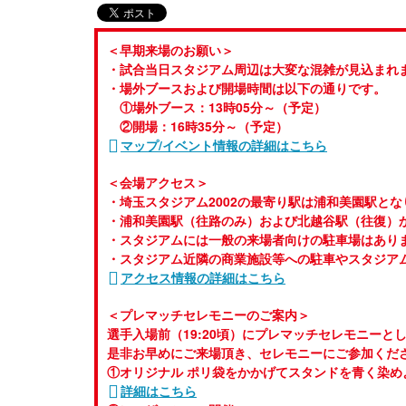
＜早期来場のお願い＞
・試合当日スタジアム周辺は大変な混雑が見込まれ
・場外ブースおよび開場時間は以下の通りです。
①場外ブース：13時05分～（予定）
②開場：16時35分～（予定）
マップ/イベント情報の詳細はこちら
＜会場アクセス＞
・埼玉スタジアム2002の最寄り駅は浦和美園駅とな
・浦和美園駅（往路のみ）および北越谷駅（往復）
・スタジアムには一般の来場者向けの駐車場はあり
・スタジアム近隣の商業施設等への駐車やスタジア
アクセス情報の詳細はこちら
＜プレマッチセレモニーのご案内＞
選手入場前（19:20頃）にプレマッチセレモニーと
是非お早めにご来場頂き、セレモニーにご参加くだ
①オリジナル ポリ袋をかかげてスタンドを青く染め
詳細はこちら