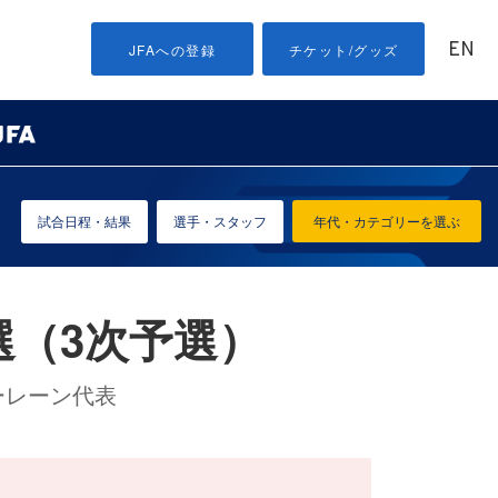
EN
JFAへの登録
チケット/グッズ
試合日程・結果
選手・スタッフ
年代・カテゴリーを選ぶ
選（3次予選）
ーレーン代表