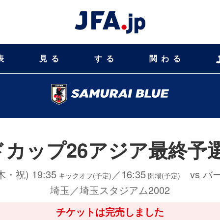
表
見る
する
関わる
ルドカップ26アジア最終予
(木・祝) 19:35
／16:35
vs バ
キックオフ(予定)
開場(予定)
埼玉／埼玉スタジアム2002
チケットは完売しました