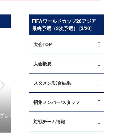
FIFAワールドカップ26アジア
最終予選（3次予選） [3/20]
大会TOP
大会概要
スタメン/試合結果
招集メンバー/スタッフ
ヤーズ
対戦チーム情報
【Match Report】SAMURAI BLUE、バ