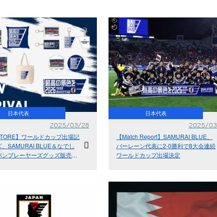
日本代表
日本代表
2025/03/28
2025/03
 STORE】ワールドカップ出場記
【Match Report】SAMURAI BLUE、
、SAMURAI BLUE＆なでし
バーレーン代表に2-0勝利で8大会連続
パンプレーヤーズグッズ販売
ワールドカップ出場決定