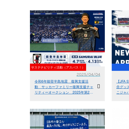
サステナビリティ活動（アスパス！）
2025/04/04
令和6年能登半島地震 復興支援活
【JFA
動 サッカーファミリー復興支援チャ
念グッズ
リティーオークション 2025年第2
こジャ
弾、4月7日(月)より開始
中！