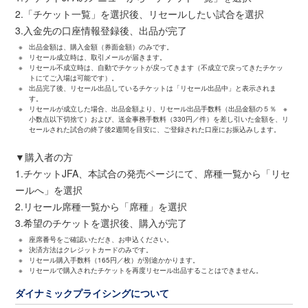
2.「チケット一覧」を選択後、リセールしたい試合を選択
3.入金先の口座情報登録後、出品が完了
※
出品金額は、購入金額（券面金額）のみです。
※
リセール成立時は、取引メールが届きます。
※
リセール不成立時は、自動でチケットが戻ってきます（不成立で戻ってきたチケッ
トにてご入場は可能です）。
※
出品完了後、リセール出品しているチケットは「リセール出品中」と表示されま
す。
※
リセールが成立した場合、出品金額より、リセール出品手数料（出品金額の５％ ※
小数点以下切捨て）および、送金事務手数料（330円／件）を差し引いた金額を、リ
セールされた試合の終了後2週間を目安に、ご登録された口座にお振込みします。
▼購入者の方
1.チケットJFA、本試合の発売ページにて、席種一覧から「リセ
ールへ」を選択
2.リセール席種一覧から「席種」を選択
3.希望のチケットを選択後、購入が完了
※
座席番号をご確認いただき、お申込ください。
※
決済方法はクレジットカードのみです。
※
リセール購入手数料（165円／枚）が別途かかります。
※
リセールで購入されたチケットを再度リセール出品することはできません。
ダイナミックプライシングについて