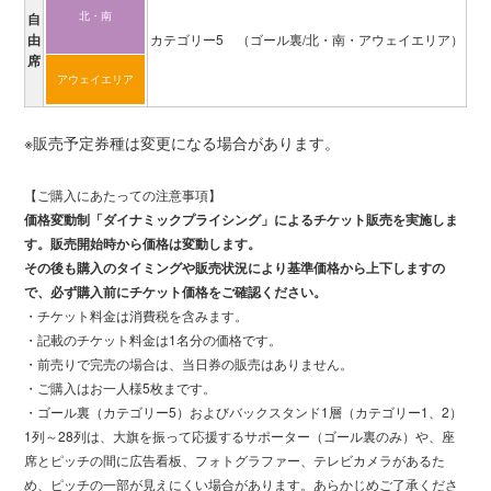
北・南
自
由
カテゴリー5
（ゴール裏/北・南・アウェイエリア）
高
席
アウェイ
エリア
小
※販売予定券種は変更になる場合があります。
【ご購入にあたっての注意事項】
価格変動制「ダイナミックプライシング」によるチケット販売を実施しま
す。販売開始時から価格は変動します。
その後も購入のタイミングや販売状況により基準価格から上下しますの
で、必ず購入前にチケット価格をご確認ください。
・チケット料金は消費税を含みます。
・記載のチケット料金は1名分の価格です。
・前売りで完売の場合は、当日券の販売はありません。
・ご購入はお一人様5枚まです。
・ゴール裏（カテゴリー5）およびバックスタンド1層（カテゴリー1、2）
1列～28列は、大旗を振って応援するサポーター（ゴール裏のみ）や、座
席とピッチの間に広告看板、フォトグラファー、テレビカメラがあるた
め、ピッチの一部が見えにくい場合があります。あらかじめご了承くださ