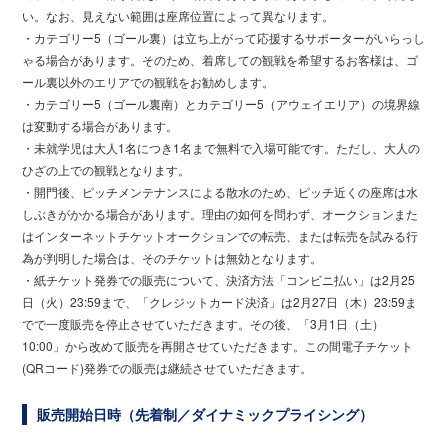
い。なお、見えない範囲は座席位置によって異なります。
・カテゴリー5（ゴール裏）は立ち上がって応援するサポーターがいらっし
ゃる場合があります。そのため、着席しての観戦を希望するお客様は、ゴ
ール裏以外のエリアでの観戦をお勧めします。
・カテゴリー5（ゴール裏南）とカテゴリー5（アウェイエリア）の境界線
は変動する場合があります。
・未就学児は大人1名につき1名まで無料で入場可能です。ただし、大人の
ひざの上での観戦となります。
・開門後、ピッチメンテナンスによる散水のため、ピッチ近くの座席は水
しぶきがかかる場合があります。理由の如何を問わず、オークションまた
はインターネットチケットオークションでの転売、または転売を試みる行
為が判明した場合は、そのチケットは無効となります。
・紙チケット発券での販売について、決済方法「コンビニ払い」は2月25
日（火）23:59まで、「クレジットカード決済」は2月27日（木）23:59ま
でで一度販売を停止させていただきます。その後、「3月1日（土）
10:00」から改めて販売を再開させていただきます。この間電子チケット
(QRコード)発券での販売は継続させていただきます。
販売開始日時（先着制／ダイナミックプライシング）