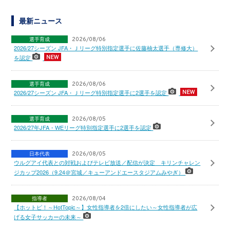
最新ニュース
選手育成
2026/08/06
2026/27シーズン JFA・Ｊリーグ特別指定選手に佐藤柚太選手（専修大）
を認定
選手育成
2026/08/06
2026/27シーズン JFA・Ｊリーグ特別指定選手に2選手を認定
選手育成
2026/08/05
2026/27年JFA・WEリーグ特別指定選手に2選手を認定
日本代表
2026/08/05
ウルグアイ代表との対戦およびテレビ放送／配信が決定 キリンチャレン
ジカップ2026（9.24＠宮城／キューアンドエースタジアムみやぎ）
指導者
2026/08/04
【ホットピ！～HotTopic～】女性指導者を2倍にしたい～女性指導者が広
げる女子サッカーの未来～