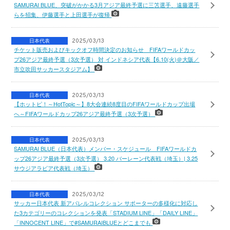
SAMURAI BLUE、突破がかかる3月アジア最終予選に三笘選手、遠藤選手
らを招集、伊藤選手と上田選手が復帰
日本代表
2025/03/13
チケット販売およびキックオフ時間決定のお知らせ FIFAワールドカッ
プ26アジア最終予選（3次予選） 対 インドネシア代表【6.10(火)＠大阪／
市立吹田サッカースタジアム】
日本代表
2025/03/13
【ホットピ！～HotTopic～】8大会連続8度目のFIFAワールドカップ出場
へ～FIFAワールドカップ26アジア最終予選（3次予選）
日本代表
2025/03/13
SAMURAI BLUE（日本代表）メンバー・スケジュール FIFAワールドカ
ップ26アジア最終予選（3次予選） 3.20 バーレーン代表戦（埼玉）| 3.25
サウジアラビア代表戦（埼玉）
日本代表
2025/03/12
サッカー日本代表 新アパレルコレクション サポーターの多様化に対応し
た3カテゴリーのコレクションを発表「STADIUM LINE」「DAILY LINE」
「INNOCENT LINE」で#SAMURAIBLUEとどこまでも