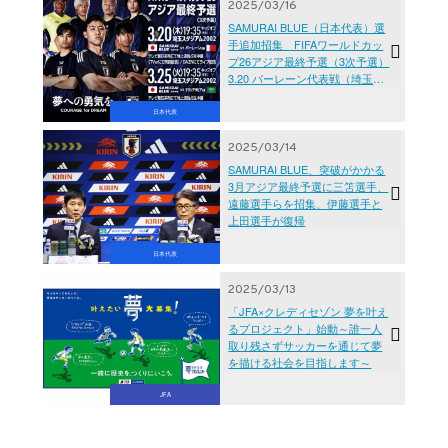
2025/03/16
SAMURAI BLUE（日本代表）選
手追加招集 FIFAワールドカッ
プ26アジア最終予選（3次予選）
3.20 バーレーン代表戦（埼玉）|
3.25 サウジアラビア代表戦（埼
玉）
日本代表
2025/03/14
SAMURAI BLUE、突破がかかる
3月アジア最終予選に三笘選手、
遠藤選手らを招集、伊藤選手と
上田選手が復帰
日本代表
2025/03/13
「JFA×クレディセゾン 夢を叶え
るプロジェクト」始動～誰一人
取り残さずサッカーを通じて夢
を描ける社会を目指します～
JFA