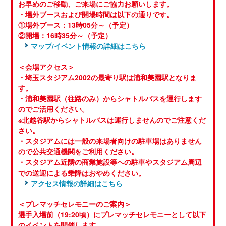
お早めのご移動、ご来場にご協力お願いします。
・場外ブースおよび開場時間は以下の通りです。
①場外ブース：13時05分～（予定）
②開場：16時35分～（予定）
マップ/イベント情報の詳細はこちら
＜会場アクセス＞
・埼玉スタジアム2002の最寄り駅は浦和美園駅となりま
す。
・浦和美園駅（往路のみ）からシャトルバスを運行します
のでご活用ください。
※北越谷駅からシャトルバスは運行しませんのでご注意くだ
さい。
・スタジアムには一般の来場者向けの駐車場はありません
ので公共交通機関をご利用ください。
・スタジアム近隣の商業施設等への駐車やスタジアム周辺
での送迎による乗降はおやめください。
アクセス情報の詳細はこちら
＜プレマッチセレモニーのご案内＞
選手入場前（19:20頃）にプレマッチセレモニーとして以下
のイベントを開催します。