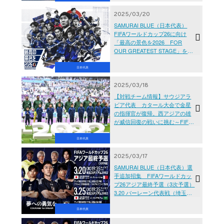
2025/03/20
SAMURAI BLUE（日本代表）
FIFAワールドカップ26に向け
「最高の景色を2026 FOR
OUR GREATEST STAGE」を合
言葉に始動
日本代表
2025/03/18
【対戦チーム情報】サウジアラ
ビア代表 カタール大会で金星
の指揮官が復帰。西アジアの雄
が威信回復の戦いに挑む～FIFA
ワールドカップ26アジア最終予
選（3次予選）
日本代表
2025/03/17
SAMURAI BLUE（日本代表）選
手追加招集 FIFAワールドカッ
プ26アジア最終予選（3次予選）
3.20 バーレーン代表戦（埼玉）|
3.25 サウジアラビア代表戦（埼
玉）
日本代表