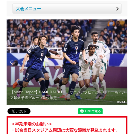
大会メニュー
＆な
【Match Report】SAMURAI BLUE、サウジアラビアと0-0ドローもアジ
予
ア最終予選グループ首位確定
＜早期来場のお願い＞
・試合当日スタジアム周辺は大変な混雑が見込まれます。