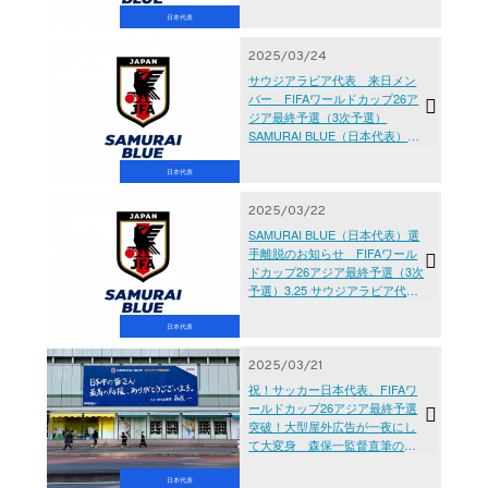
玉スタジアム２００２】
日本代表
2025/03/24
サウジアラビア代表 来日メン
バー FIFAワールドカップ26ア
ジア最終予選（3次予選）
SAMURAI BLUE（日本代表）対
サウジアラビア代表【3.25(火)＠
埼玉／埼玉スタジアム２００
日本代表
２】
2025/03/22
SAMURAI BLUE（日本代表）選
手離脱のお知らせ FIFAワール
ドカップ26アジア最終予選（3次
予選）3.25 サウジアラビア代表
戦（埼玉）
日本代表
2025/03/21
祝！サッカー日本代表、FIFAワ
ールドカップ26アジア最終予選
突破！大型屋外広告が一夜にし
て大変身 森保一監督直筆の応
援感謝メッセージを新宿駅南口
に掲出
日本代表