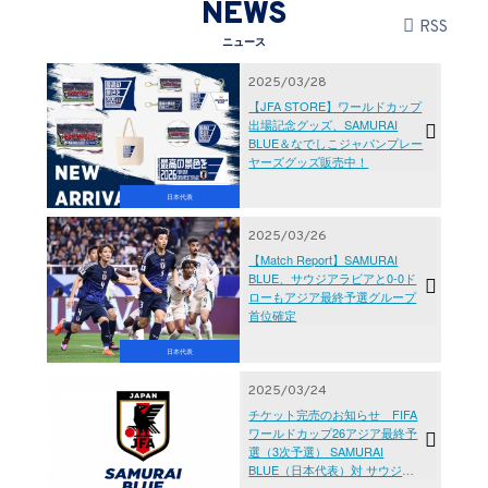
NEWS
RSS
ニュース
2025/03/28
【JFA STORE】ワールドカップ
出場記念グッズ、SAMURAI
BLUE＆なでしこジャパンプレー
ヤーズグッズ販売中！
日本代表
2025/03/26
【Match Report】SAMURAI
BLUE、サウジアラビアと0-0ド
ローもアジア最終予選グループ
首位確定
日本代表
2025/03/24
チケット完売のお知らせ FIFA
ワールドカップ26アジア最終予
選（3次予選） SAMURAI
BLUE（日本代表）対 サウジア
ラビア代表【3.25(火)＠埼玉／埼