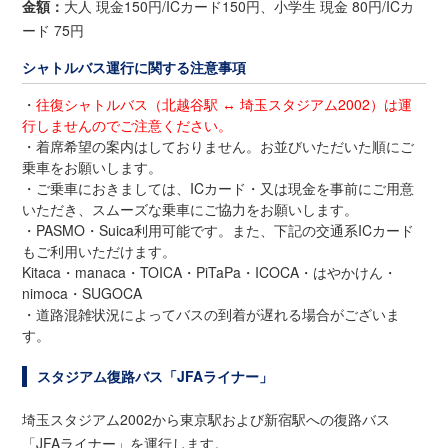
金額：
大人 現金150円/ICカード150円、小学生 現金 80円/ICカ
ード 75円
シャトルバス運行に関する注意事項
・
往復シャトルバス（北越谷駅 ↔ 埼玉スタジアム2002）は運
行しませんのでご注意ください。
・着席希望の案内はしておりません。お並びいただいた順にご
乗車をお願いします。
・ご乗車におきましては、ICカード・又は現金を事前にご用意
いただき、スムーズな乗車にご協力をお願いします。
・PASMO・Suica利用可能です。また、下記の交通系ICカード
もご利用いただけます。
Kitaca・manaca・TOICA・PiTaPa・ICOCA・はやかけん・
nimoca・SUGOCA
・道路混雑状況によってバスの到着が遅れる場合がございま
す。
スタジアム復路バス「JFAライナー」
埼玉スタジアム2002から東京駅および新宿駅への復路バス
「JFAライナー」を運行します。