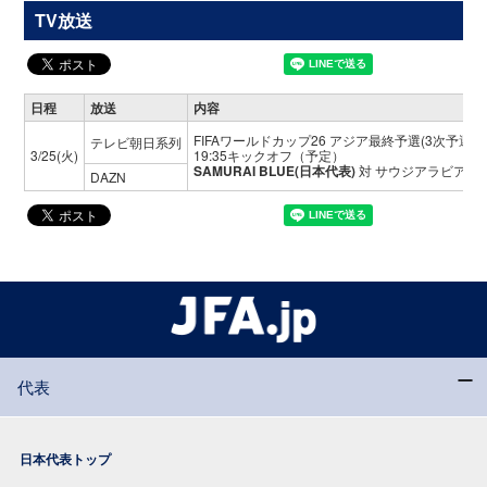
TV放送
日程
放送
内容
FIFAワールドカップ26 アジア最終予選(3次予選)
テレビ朝日系列
3/25(火)
19:35キックオフ（予定）
SAMURAI BLUE(日本代表)
対 サウジアラビア代
DAZN
代表
日本代表トップ