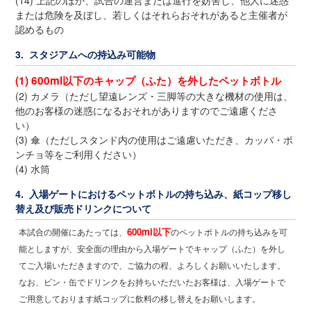
(14) 上記のほか、試合の運営または進行を妨害し、他人に迷惑
または危険を及ぼし、若しくはそれらおそれがあると主催者が
認めるもの
3. スタジアムへの持込み可能物
(1) 600ml以下のキャップ（ふた）を外したペットボトル
(2) カメラ（ただし望遠レンズ・三脚等の大きな機材の使用は、
他のお客様の迷惑になるおそれがありますのでご遠慮くださ
い）
(3) 傘（ただしスタンド内の使用はご遠慮いただき、カッパ・ポ
ンチョ等をご利用ください）
(4) 水筒
4. 入場ゲートにおけるペットボトルの持ち込み、紙コップ移し
替え及び販売ドリンクについて
600ml以下
本試合の開催にあたっては、
のペットボトルの持ち込みを可
能としますが、安全面の理由から入場ゲートでキャップ（ふた）を外し
てご入場いただきますので、ご協力の程、よろしくお願いいたします。
なお、ビン・缶でドリンクをお持ちいただいたお客様は、入場ゲートで
ご用意しております紙コップに飲料の移し替えをお願いします。