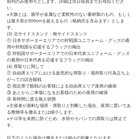
前列のみ使用可とします。詳細は当日係員までお尋ねくださ
い。
※大旗とは、旗竿が金属など柔軟性のない素材製のもの、もしく
は最大長が200cmを超えるもの（格納式を含みます）としま
す。
(3) 北サイドスタンド・南サイドスタンド
① 日本サポーターエリアでの対戦国ユニフォーム・グッズの着
用や対戦国を応援するフラッグの掲出
② 対戦国サポーターエリアでの日本代表ユニフォーム・グッズ
の着用や日本代表を応援するフラッグの掲出
(4) 席取りに関して
① 自由席エリアにおける故意的な席取り・場所取り行為立ち上
がっての試合観戦
② 指定席で観戦のお客様による自由席エリア座席の確保
③ あとからご来場になるお客様のための座席の確保
④ 長時間に渡る無人状態
※主催者が過剰な場所・席取りと判断した場合、座席に置いてあ
る敷物等を撤去または縮小します。
※テロ等を未然に防ぐため、水筒やカバンでの席取りは禁止で
す。
以下のような場合は撤去または縮小の対象となります。