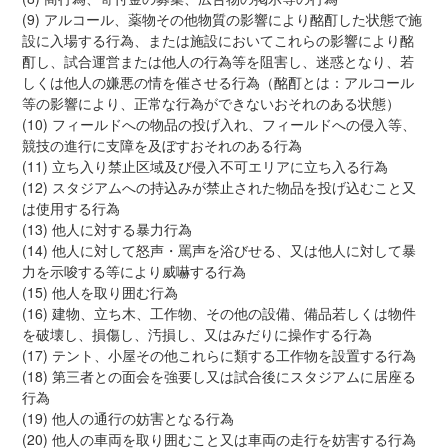
(9) アルコール、薬物その他物質の影響により酩酊した状態で施
設に入場する行為、または施設においてこれらの影響により酩
酊し、試合運営または他人の行為等を阻害し、迷惑となり、若
しくは他人の嫌悪の情を催させる行為（酩酊とは：アルコール
等の影響により、正常な行為ができないおそれのある状態）
(10) フィールドへの物品の投げ入れ、フィールドへの侵入等、
競技の進行に支障を及ぼすおそれのある行為
(11) 立ち入り禁止区域及び侵入不可エリアに立ち入る行為
(12) スタジアムへの持込みが禁止された物品を投げ込むこと又
は使用する行為
(13) 他人に対する暴力行為
(14) 他人に対して怒声・罵声を浴びせる、又は他人に対して暴
力を示唆する等により威嚇する行為
(15) 他人を取り囲む行為
(16) 建物、立ち木、工作物、その他の設備、備品若しくは物件
を破壊し、損傷し、汚損し、又はみだりに操作する行為
(17) テント、小屋その他これらに類する工作物を設置する行為
(18) 第三者との面会を強要し又は試合後にスタジアムに居座る
行為
(19) 他人の通行の妨害となる行為
(20) 他人の車両を取り囲むこと又は車両の走行を妨害する行為