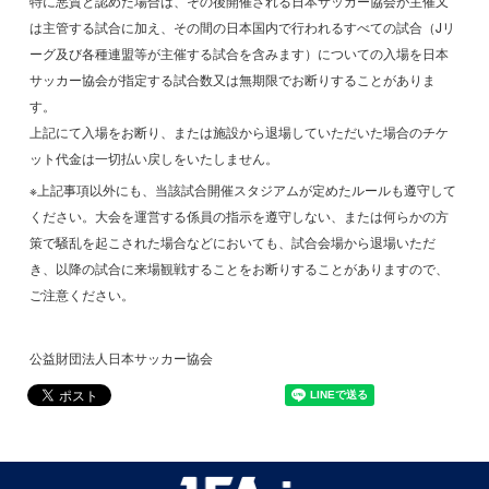
特に悪質と認めた場合は、その後開催される日本サッカー協会が主催又
は主管する試合に加え、その間の日本国内で行われるすべての試合（Jリ
ーグ及び各種連盟等が主催する試合を含みます）についての入場を日本
サッカー協会が指定する試合数又は無期限でお断りすることがありま
す。
上記にて入場をお断り、または施設から退場していただいた場合のチケ
ット代金は一切払い戻しをいたしません。
※上記事項以外にも、当該試合開催スタジアムが定めたルールも遵守して
ください。大会を運営する係員の指示を遵守しない、または何らかの方
策で騒乱を起こされた場合などにおいても、試合会場から退場いただ
き、以降の試合に来場観戦することをお断りすることがありますので、
ご注意ください。
公益財団法人日本サッカー協会