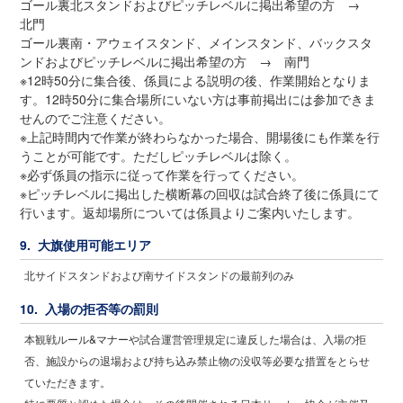
ゴール裏北スタンドおよびピッチレベルに掲出希望の方 →
北門
ゴール裏南・アウェイスタンド、メインスタンド、バックスタ
ンドおよびピッチレベルに掲出希望の方 → 南門
※12時50分に集合後、係員による説明の後、作業開始となりま
す。12時50分に集合場所にいない方は事前掲出には参加できま
せんのでご注意ください。
※上記時間内で作業が終わらなかった場合、開場後にも作業を行
うことが可能です。ただしピッチレベルは除く。
※必ず係員の指示に従って作業を行ってください。
※ピッチレベルに掲出した横断幕の回収は試合終了後に係員にて
行います。返却場所については係員よりご案内いたします。
9. 大旗使用可能エリア
北サイドスタンドおよび南サイドスタンドの最前列のみ
10. 入場の拒否等の罰則
本観戦ルール&マナーや試合運営管理規定に違反した場合は、入場の拒
否、施設からの退場および持ち込み禁止物の没収等必要な措置をとらせ
ていただきます。