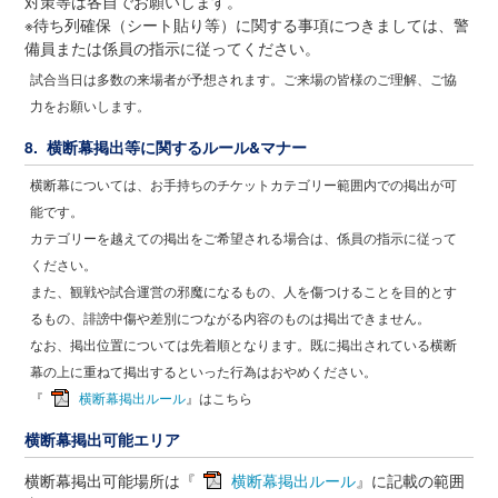
対策等は各自でお願いします。
※待ち列確保（シート貼り等）に関する事項につきましては、警
備員または係員の指示に従ってください。
試合当日は多数の来場者が予想されます。ご来場の皆様のご理解、ご協
力をお願いします。
8. 横断幕掲出等に関するルール&マナー
横断幕については、お手持ちのチケットカテゴリー範囲内での掲出が可
能です。
カテゴリーを越えての掲出をご希望される場合は、係員の指示に従って
ください。
また、観戦や試合運営の邪魔になるもの、人を傷つけることを目的とす
るもの、誹謗中傷や差別につながる内容のものは掲出できません。
なお、掲出位置については先着順となります。既に掲出されている横断
幕の上に重ねて掲出するといった行為はおやめください。
『
横断幕掲出ルール
』はこちら
横断幕掲出可能エリア
横断幕掲出可能場所は『
横断幕掲出ルール
』に記載の範囲