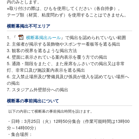
内のみとします。
※取り付けの際は、ひもを使用してください（各自持参）。
テープ類（材質、粘度問わず）を使用することはできません。
横断幕掲出不可エリア
1. 『
横断幕掲出ルール
』で掲出を認められていない範囲
2. 主催者が掲示する装飾物やスポンサー看板等を遮る掲出
3. 観客の視界を遮るような掲出方法
4. 壁面に表示されている案内表示を覆う方での掲出
5. 通路・階段をまたぐ、また座席をふさいでの掲出又は非常
灯、非常口及び施設案内表示を遮る掲出
6. 立入禁止場所及び警備員及び係員が侵入を認めてない場所へ
の掲出
7. スタジアム外壁部分への掲出
横断幕の事前掲出について
以下の内容にて横断幕の事前掲出時間を設けます。
・日時：3月25日（火）12時50分集合（作業可能時間は13時00
分～14時00分）
・集合場所：