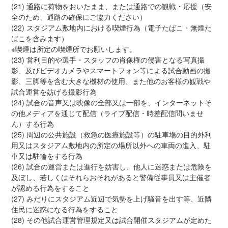
(21) 通路に荷物をおいたまま、または通路での観戦・応援（安
全のため、通路の確保にご協力ください）
(22) スタジアム敷地内における喫煙行為（電子たばこ・無煙た
ばこを含みます）
※喫煙は所定の喫煙所でお願いします。
(23) 営利目的や選手・スタッフの肖像権の侵害となる写真撮
影、及びビデオカメラやスマートフォン等による試合動画の撮
影、三脚等を含む大きな機材の使用、また他のお客様の観戦や
試合運営を妨げる撮影行為
(24) 試合の音声又は映像の全部又は一部を、インターネットそ
の他メディアを通じて配信（ライブ配信・時差配信問いませ
ん）する行為
(25) 周辺の公共施設（救急の医療施設等）の駐車場の目的外利
用又はスタジアム敷地内の所定の場所以外への車両の進入、駐
車又は駐輪をする行為
(26) 試合の運営または進行を妨害し、他人に迷惑または危険を
及ぼし、若しくはそれらおそれがあると警備従事員又は主催者
が認める行為をすること
(27) みだりにスタジアム近辺で気勢を上げ騒音を出す等、近隣
住民に迷惑になる行為をすること
(28) その他試合運営管理規定又は試合開催スタジアムが定めた