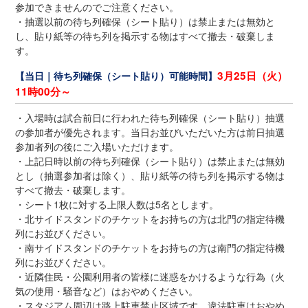
参加できませんのでご注意ください。
・抽選以前の待ち列確保（シート貼り）は禁止または無効と
し、貼り紙等の待ち列を掲示する物はすべて撤去・破棄しま
す。
3月25日（火）
【当日｜待ち列確保（シート貼り）可能時間】
11時00分～
・入場時は試合前日に行われた待ち列確保（シート貼り）抽選
の参加者が優先されます。当日お並びいただいた方は前日抽選
参加者列の後にご入場いただけます。
・上記日時以前の待ち列確保（シート貼り）は禁止または無効
とし（抽選参加者は除く）、貼り紙等の待ち列を掲示する物は
すべて撤去・破棄します。
・シート1枚に対する上限人数は5名とします。
・北サイドスタンドのチケットをお持ちの方は北門の指定待機
列にお並びください。
・南サイドスタンドのチケットをお持ちの方は南門の指定待機
列にお並びください。
・近隣住民・公園利用者の皆様に迷惑をかけるような行為（火
気の使用・騒音など）はおやめください。
・スタジアム周辺は路上駐車禁止区域です。違法駐車はおやめ