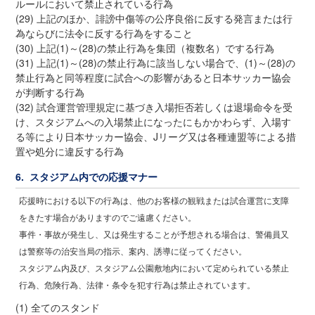
ルールにおいて禁止されている行為
(29) 上記のほか、誹謗中傷等の公序良俗に反する発言または行
為ならびに法令に反する行為をすること
(30) 上記(1)～(28)の禁止行為を集団（複数名）でする行為
(31) 上記(1)～(28)の禁止行為に該当しない場合で、(1)～(28)の
禁止行為と同等程度に試合への影響があると日本サッカー協会
が判断する行為
(32) 試合運営管理規定に基づき入場拒否若しくは退場命令を受
け、スタジアムへの入場禁止になったにもかかわらず、入場す
る等により日本サッカー協会、Jリーグ又は各種連盟等による措
置や処分に違反する行為
6. スタジアム内での応援マナー
応援時における以下の行為は、他のお客様の観戦または試合運営に支障
をきたす場合がありますのでご遠慮ください。
事件・事故が発生し、又は発生することが予想される場合は、警備員又
は警察等の治安当局の指示、案内、誘導に従ってください。
スタジアム内及び、スタジアム公園敷地内において定められている禁止
行為、危険行為、法律・条令を犯す行為は禁止されています。
(1) 全てのスタンド