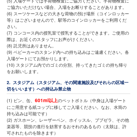
(5) 入場ゲートでは手荷物検査にご協力ください。手荷物検査に
ご協力いただけない場合、入場をお断りすることがあります。
(6) スーツケースなどの大きな荷物の預け場所（コインロッカー
等）はございませんので、駅等のコインロッカーをご利用くだ
さい。
(7) コンコース内の授乳室で授乳することができます。ご使用の
際は、お近くのスタッフにお声がけください。
(8) 託児所はありません。
(9) ベビーカーのスタンド内への持ち込みはご遠慮ください。各
入場ゲートにてお預かりします。
(10) スタジアム内でのゴミの分別、持ってきたゴミの持ち帰り
をお願いします。
2. スタジアム（スタジアム、その関連施設及びそれらの区域一
切をいいます）への持込み禁止物
601ml以上
(1) ビン、缶、
のペットボトル（中身は入場ゲート
にご用意する紙コップに移してご入場ください。なお、水筒の
持ち込みは可能です）
(2) ガスホーン、レーザーペン、ホイッスル、ブブゼラ、その他
楽器等、競技の進行を妨害するおそれのあるもの（太鼓は、許
可されたものを除きます）