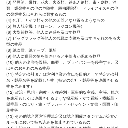
(3) 発煙筒、爆竹、花火、火薬類、鉄砲刀剣類、毒・劇物、油
類、爆発物その他の危険物、殺虫駆除剤、ドライアイスその他
の発煙物又はそれらに類するもの
(4) 包丁、ナイフ類その他の凶器となり得るようなもの
(5) 無人航空機（ドローン、ラジコン機等）
(6) 大型荷物等、他人に迷惑を及ぼす物品
(7) ビッグフラッグ等他人の観戦に支障を及ぼすおそれのある大
型の物品
(8) 紙吹雪、紙テープ、風船
(9) 他人に嫌悪の情を催させると主催者が認める物品
(10) 他人の名誉を毀損、侮辱し、プライバシーを侵害する、又
はそのおそれのある物品
(11) 特定の会社または営利企業の宣伝を目的として特定の会社
名・製品名等を記載した物（特定の会社・製品等を連想させる
物を含みます）
(12) 政治・思想・宗教・人種差別・軍事的な主義、主張、観念
を表示もしくは連想させるような掲示板・立て看板・横断幕・
懸垂幕・のぼり・旗・プラカード・ゼッケン・文書・図面・印
刷物等
(13) その他試合運営管理規定又は試合開催スタジアムが定めた
ルールにおいて持ち込みを禁止されているもの