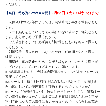
ください。
3月25日（火）15時05分まで
【当日｜待ち列への戻り時間】
・天候や列の状況等によっては、開場時間が早まる場合があり
ます。
・シート貼りをしていてもその場にいない場合は、無効となり
ます。あらかじめご了承ください。
・ご入場されるまでに必ず待ち列確保したものを各自で撤去し
てください。
・列解消後、撤去されていないものは主催者側ですべて撤去、
破棄します。
・開場時、事故防止のため、分断入場をさせていただく場合が
ございます。ご協力のほどよろしくお願いします。
※上記事項以外にも、当該試合開催スタジアムが定めたルールも
遵守してください。
※本ルールは、待ち列の確保を認めるものであって、入場順番、
自由席においての座席確保を確約するものではありません。
※シートなどが剥がれたり、紛失したりしたとしても主催者は一
切の責任を負いません。風雨等による破損や記入された文字が
判別不能になる等の責任は負いかねますので、あらかじめ荒天