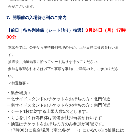
合がございます。
7. 開場前の入場待ち列のご案内
3月24日（月）17時
【前日｜待ち列確保（シート貼り）抽選】
00分
本試合では、公平な入場待機列整理のため、上記日時に抽選を行いま
す。
抽選後、抽選結果に沿ってシート貼りを行ってください。
参加を希望される方は以下の事項を事前にご確認の上、ご参加くださ
い。
＜抽選概要＞
・集合場所：
ー北サイドスタンドのチケットをお持ちの方：北門付近
ー南サイドスタンドのチケットをお持ちの方：南門付近
・シート1枚に対する上限人数5名とします。
・くじを引く行為自体は警備会社担当者が行います。
・抽選はチケットをお持ちの方のみ参加が可能です。
・17時00分に集合場所（南北各ゲート）にいない方は抽選には