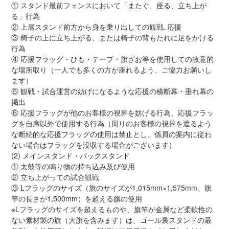
① スタンド最前フェンスにおいて「またぐ、座る、立ち上が
る」行為
② 上層スタンド前方から身を乗り出しての観戦､応援
③ 椅子の上に立ち上がる、または椅子の背もたれに足をかける
行為
④ 応援フラッグ・ひも・テープ・旗ざお等を使用しての故意的
な場所取り（一人でも多くの方が座れるよう、ご協力お願いし
ます）
⑤ 観戦・試合運営の妨げになるような応援の横断幕・垂れ幕の
掲出
⑥ 応援フラッグが他のお客様の視界を妨げる行為、応援フラッ
グを自席以外で使用する行為（周りのお客様の視界を遮るよう
な断続的な応援フラッグの使用は禁止とし、係員の案内に従わ
ない場合はフラッグを没収する場合がございます）
(2) メインスタンド・バックスタンド
① 太鼓等の鳴り物の持ち込み及び使用
② 立ち上がっての試合観戦
③ Lフラッグのサイズ（旗のサイズが1,015mm×1,575mm、旗
竿の長さが1,500mm）を超える旗の使用
※Lフラッグのサイズを超えるものや、旗竿が金属など柔軟性の
ない素材製の旗（大旗を含みます）は、ゴール裏スタンドの最