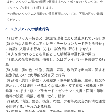
また、スタジアム場内の売店で販売するペットボトルのドリンクは、全
てキャップを外してお渡しします。
その他のスタジアム入場時のご注意事項については、下記内容をご確認
ください。
5. スタジアムでの禁止行為
(1) 日本サッカー協会又は施設管理者により禁止されている行為
(2) 正当な入場券又はアクレディテーションカード等を所持せず
に施設に入場する行為（なお、試合日に限られません）
(3) 人を傷つけることを目的とした横断幕や垂れ幕の掲出
(4) 他人の名誉を毀損、侮辱し、又はプライバシーを侵害する行
為
(5) 人種、肌の色、性別、言語、宗教、政治又は出自等に関する
差別的あるいは侮辱的な発言又は行為
(6) 政治・思想・宗教・人種差別・軍事的な主義、主張、観念を
表示もしくは連想させるような掲示板・立て看板・横断幕・懸
垂幕・のぼり・旗・プラカード・ゼッケン・文書・図面・印刷
物等の設置、掲揚、着用、散布、貼付
(7) 勧誘、演説、集会、街宣、布教、デモ等の試合の円滑な運営
を阻害するおそれのある行為
(8) 商行為、寄付金の募集、広告物の掲示等の行為