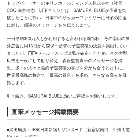
トップパートナーのキリンホールディングス株式会社（社長
COO 南方健志、以下キリン）は、SAMURAI BLUEが予選を突
破したことに伴い、日本中のサッカーファミリーに日頃の応援
に対し、感謝のメッセージをお伝えします。
一日平均300万人もが利用すると言われる新宿駅、その南口の屋
外広告に同16日から森保一監督の予選突破の決意を掲出してい
ましたが、FIFAワールドカップ出場が確定したため、その大型
広告を一夜にして貼り替え、森保監督直筆のメッセージを掲
出。多くの人々と最終予選突破の喜びを分かち合うとともに、
世界最高峰の舞台で「最高の景色」を求め、さらなる高みを目
指します。
引き続き、SAMURAI BLUEに熱いご声援をお願いします。
直筆メッセージ掲載概要
■掲出場所：JR東日本新宿サザンボード（新宿駅南口 甲州街道
沿いルミネ壁面）