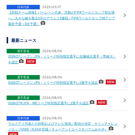
日本代表
2025/03/17
【対戦チーム情報】バーレーン代表 悲願のFIFAワールドカップ初出場
へ。大きな鍵を握る3月のアウェイ2連戦～FIFAワールドカップ26アジア
最終予選（3次予選）
最新ニュース
選手育成
2026/08/06
2026/27シーズン JFA・Ｊリーグ特別指定選手に佐藤柚太選手（専修大）
を認定
選手育成
2026/08/06
2026/27シーズン JFA・Ｊリーグ特別指定選手に2選手を認定
選手育成
2026/08/05
2026/27年JFA・WEリーグ特別指定選手に2選手を認定
日本代表
2026/08/05
ウルグアイ代表との対戦およびテレビ放送／配信が決定 キリンチャレン
ジカップ2026（9.24＠宮城／キューアンドエースタジアムみやぎ）