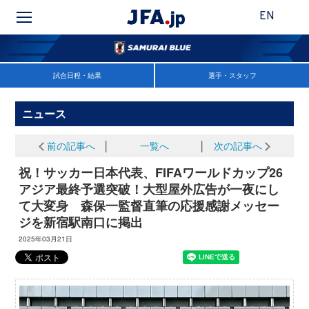
EN
試合日程・結果
選手・スタッフ
ニュース
前の記事へ
│
一覧へ
│
次の記事へ
祝！サッカー日本代表、FIFAワールドカップ26
アジア最終予選突破！大型屋外広告が一夜にし
て大変身 森保一監督直筆の応援感謝メッセー
ジを新宿駅南口に掲出
2025年03月21日