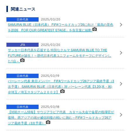
関連ニュース
日本代表
2025/03/20
SAMURAI BLUE（日本代表） FIFAワールドカップ26に向け「最高の景色
を2026 FOR OUR GREATEST STAGE」を合言葉に始動
JFA
2025/03/20
サッカー日本代表を応援する 特別なクルマ SAMURAI BLUE TO THE
FUTUREが誕生！～歴代日本代表ユニフォームをモチーフにデザインし
た1台～
日本代表
2025/03/19
バーレーン代表 来日メンバー FIFAワールドカップ26アジア最終予選（3
次予選） SAMURAI BLUE（日本代表）対 バーレーン代表【3.20(木・祝)
＠埼玉／埼玉スタジアム２００２】
日本代表
2025/03/18
【対戦チーム情報】サウジアラビア代表 カタール大会で金星の指揮官が
復帰。西アジアの雄が威信回復の戦いに挑む～FIFAワールドカップ26ア
ジア最終予選（3次予選）