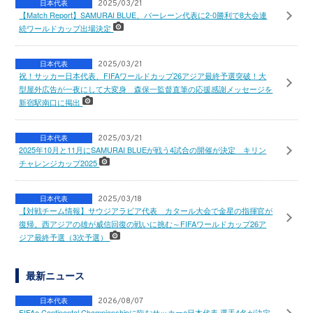
日本代表
2025/03/21
【Match Report】SAMURAI BLUE、バーレーン代表に2-0勝利で8大会連
続ワールドカップ出場決定
日本代表
2025/03/21
祝！サッカー日本代表、FIFAワールドカップ26アジア最終予選突破！大
型屋外広告が一夜にして大変身 森保一監督直筆の応援感謝メッセージを
新宿駅南口に掲出
日本代表
2025/03/21
2025年10月と11月にSAMURAI BLUEが戦う4試合の開催が決定 キリン
チャレンジカップ2025
日本代表
2025/03/18
【対戦チーム情報】サウジアラビア代表 カタール大会で金星の指揮官が
復帰。西アジアの雄が威信回復の戦いに挑む～FIFAワールドカップ26ア
ジア最終予選（3次予選）
最新ニュース
日本代表
2026/08/07
FIFAe Continental Championshipに臨むサッカーe日本代表 選手4名が決定