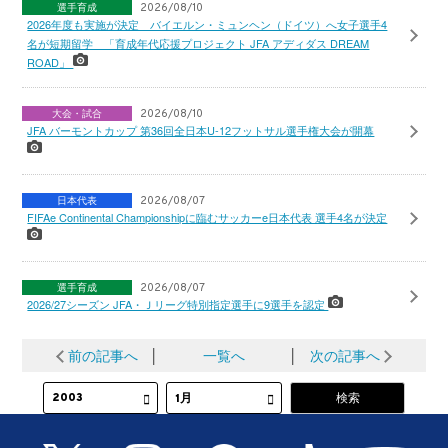
選手育成
2026/08/10
2026年度も実施が決定 バイエルン・ミュンヘン（ドイツ）へ女子選手4
名が短期留学 「育成年代応援プロジェクト JFA アディダス DREAM
ROAD」
大会・試合
2026/08/10
JFA バーモントカップ 第36回全日本U-12フットサル選手権大会が開幕
日本代表
2026/08/07
FIFAe Continental Championshipに臨むサッカーe日本代表 選手4名が決定
選手育成
2026/08/07
2026/27シーズン JFA・Ｊリーグ特別指定選手に9選手を認定
前の記事へ
│
一覧へ
│
次の記事へ