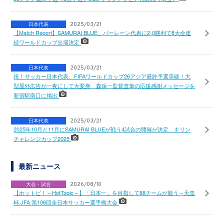
日本代表
2025/03/21
【Match Report】SAMURAI BLUE、バーレーン代表に2-0勝利で8大会連
続ワールドカップ出場決定
日本代表
2025/03/21
祝！サッカー日本代表、FIFAワールドカップ26アジア最終予選突破！大
型屋外広告が一夜にして大変身 森保一監督直筆の応援感謝メッセージを
新宿駅南口に掲出
日本代表
2025/03/21
2025年10月と11月にSAMURAI BLUEが戦う4試合の開催が決定 キリン
チャレンジカップ2025
最新ニュース
大会・試合
2026/08/10
【ホットピ！～HotTopic～】「日本一」を目指して88チームが競う～天皇
杯 JFA 第106回全日本サッカー選手権大会