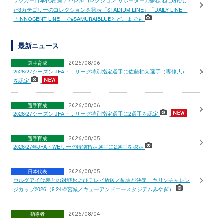
た3カテゴリーのコレクションを発表「STADIUM LINE」「DAILY LINE」
「INNOCENT LINE」で#SAMURAIBLUEとどこまでも
最新ニュース
選手育成
2026/08/06
2026/27シーズン JFA・Ｊリーグ特別指定選手に佐藤柚太選手（専修大）
を認定
選手育成
2026/08/06
2026/27シーズン JFA・Ｊリーグ特別指定選手に2選手を認定
選手育成
2026/08/05
2026/27年JFA・WEリーグ特別指定選手に2選手を認定
日本代表
2026/08/05
ウルグアイ代表との対戦およびテレビ放送／配信が決定 キリンチャレン
ジカップ2026（9.24＠宮城／キューアンドエースタジアムみやぎ）
指導者
2026/08/04