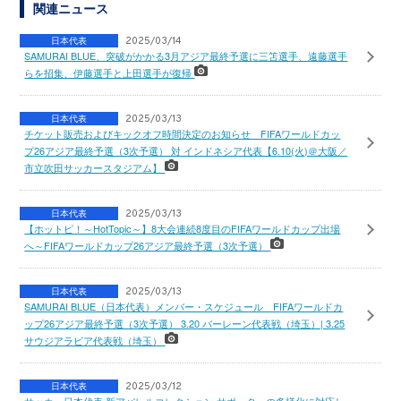
関連ニュース
日本代表
2025/03/14
SAMURAI BLUE、突破がかかる3月アジア最終予選に三笘選手、遠藤選手
らを招集、伊藤選手と上田選手が復帰
日本代表
2025/03/13
チケット販売およびキックオフ時間決定のお知らせ FIFAワールドカッ
プ26アジア最終予選（3次予選） 対 インドネシア代表【6.10(火)＠大阪／
市立吹田サッカースタジアム】
日本代表
2025/03/13
【ホットピ！～HotTopic～】8大会連続8度目のFIFAワールドカップ出場
へ～FIFAワールドカップ26アジア最終予選（3次予選）
日本代表
2025/03/13
SAMURAI BLUE（日本代表）メンバー・スケジュール FIFAワールドカ
ップ26アジア最終予選（3次予選） 3.20 バーレーン代表戦（埼玉）| 3.25
サウジアラビア代表戦（埼玉）
日本代表
2025/03/12
サッカー日本代表 新アパレルコレクション サポーターの多様化に対応し