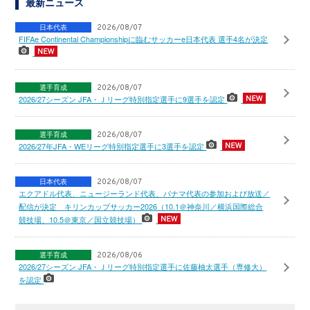
最新ニュース
日本代表
2026/08/07
FIFAe Continental Championshipに臨むサッカーe日本代表 選手4名が決定
選手育成
2026/08/07
2026/27シーズン JFA・Ｊリーグ特別指定選手に9選手を認定
選手育成
2026/08/07
2026/27年JFA・WEリーグ特別指定選手に3選手を認定
日本代表
2026/08/07
エクアドル代表、ニュージーランド代表、パナマ代表の参加および放送／
配信が決定 キリンカップサッカー2026（10.1＠神奈川／横浜国際総合
競技場、10.5＠東京／国立競技場）
選手育成
2026/08/06
2026/27シーズン JFA・Ｊリーグ特別指定選手に佐藤柚太選手（専修大）
を認定