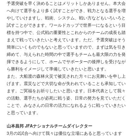
予選突破を早く決めることはメリットしかありません。本大会
へ向けて選手をより多く試すことができ、戦力となる選手を増
やしていけますし、戦術、システム、戦い方などもいろいろと
試すことができます。ワールドカップで世界一になるという目
標を持つ中で、公式戦の重要性とこれからのチームの成長も踏
まえて戦っていきたいと考えています。ただ、予選突破はそう
簡単にいくものでもないと思っていますので、まずは気を引き
締めて、与えられた時間の中で選手もチームも最大限の力を発
揮できるようにして、ホームでサポーターの後押しを受けなが
ら勝利をイメージして準備していきたいと思います。
また、大船渡の森林火災で被災された方々にお見舞いを申し上
げます。震災などで大切な命が失われていることも承知してい
ます。ご冥福をお祈りしたいと思います。日本代表として我々
の活動、選手たちが必死に戦う姿、日常の努力を見ていただく
ことで、みなさんの日常の活力になれるように戦っていきたい
と思っています。
山本昌邦 JFAナショナルチームダイレクター
3月の2試合へ向けて我々は優位な立場にあると思っています