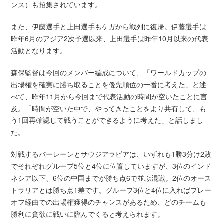
ンス）も招集されています。
また、伊藤選手と上田選手もケガから戦列に復帰。伊藤選手は
昨年6月のアジア2次予選以来、上田選手は昨年10月以来の代表
活動となります。
森保監督は今回のメンバー編成について、「ワールドカップの
出場権を確実に勝ち取ることを優先順位の一番に考えた」と述
べて、昨年11月から今回まで代表活動の時間が空いたことに言
及。「時間が空いた中で、やってきたことをより共有して、も
う1回再確認して戦うことができるように考えた」と話しまし
た。
対戦するバーレーンとサウジアラビアは、いずれも1勝3分け2敗
でそれぞれグループ5位と4位に位置していますが、3位のインド
ネシア以下、6位の中国までが勝ち点6で並ぶ混戦。2位のオース
トラリアとは勝ち点1差です。グループ3位と4位に入ればプレー
オフ経由での出場権獲得のチャンスがあるため、どのチームも
勝利に貪欲に戦いに臨んでくると考えられます。