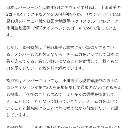
日本はバーレーンとは昨年9月にアウェイで対戦し、上田選手の
2ゴール1アシストなどで5-0の勝利を収め、サウジアラビアには
翌10月のアウェイ戦で鎌田大地選手（クリスタル・パレス）と
小川航基選手（NECナイメヘン）のゴールで2-0で勝っていま
す。
しかし、森保監督は「対戦相手も非常に良い準備ができてい
る。メンバーも入れ替えながら、チーム力をアップして日本に
乗り込んでくる。厳しい戦いになることを覚悟して、我々も全
力を尽くしたい」と気を引き締めています。
指揮官はメンバーについても、小川選手ら現在確認中の選手の
コンディション次第で2人を追加招集して通常の27人にする考え
も披露。「今後のことも含めて、より多くの選手を招集して、
チームとして一丸となって戦っていきたい。チーム力を上げて
いくことと勝ち続けることは常に考えながら前進したい」と話
しています。
森保監督は、「まずは第1戦のバーレーン戦で勝ってワールドカ