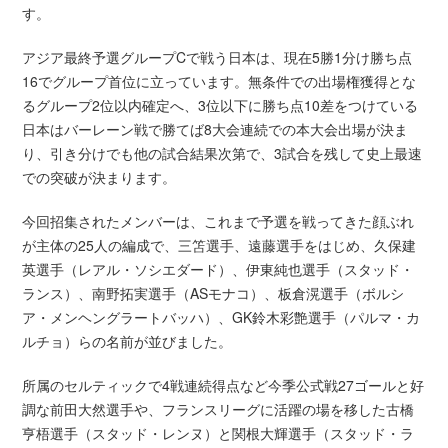
す。
アジア最終予選グループCで戦う日本は、現在5勝1分け勝ち点
16でグループ首位に立っています。無条件での出場権獲得とな
るグループ2位以内確定へ、3位以下に勝ち点10差をつけている
日本はバーレーン戦で勝てば8大会連続での本大会出場が決ま
り、引き分けでも他の試合結果次第で、3試合を残して史上最速
での突破が決まります。
今回招集されたメンバーは、これまで予選を戦ってきた顔ぶれ
が主体の25人の編成で、三笘選手、遠藤選手をはじめ、久保建
英選手（レアル・ソシエダード）、伊東純也選手（スタッド・
ランス）、南野拓実選手（ASモナコ）、板倉滉選手（ボルシ
ア・メンヘングラートバッハ）、GK鈴木彩艶選手（パルマ・カ
ルチョ）らの名前が並びました。
所属のセルティックで4戦連続得点など今季公式戦27ゴールと好
調な前田大然選手や、フランスリーグに活躍の場を移した古橋
亨梧選手（スタッド・レンヌ）と関根大輝選手（スタッド・ラ