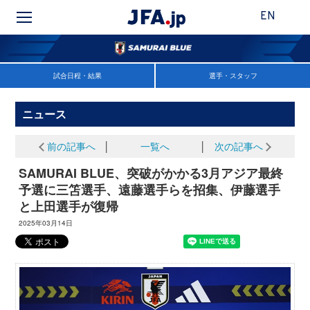
EN
試合日程・結果
選手・スタッフ
ニュース
前の記事へ
│
一覧へ
│
次の記事へ
SAMURAI BLUE、突破がかかる3月アジア最終
予選に三笘選手、遠藤選手らを招集、伊藤選手
と上田選手が復帰
2025年03月14日