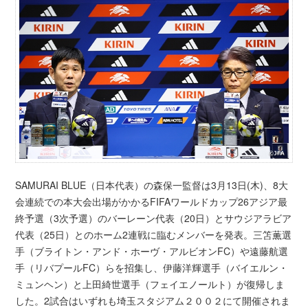
SAMURAI BLUE（日本代表）の森保一監督は3月13日(木)、8大
会連続での本大会出場がかかるFIFAワールドカップ26アジア最
終予選（3次予選）のバーレーン代表（20日）とサウジアラビア
代表（25日）とのホーム2連戦に臨むメンバーを発表。三笘薫選
手（ブライトン・アンド・ホーヴ・アルビオンFC）や遠藤航選
手（リバプールFC）らを招集し、伊藤洋輝選手（バイエルン・
ミュンヘン）と上田綺世選手（フェイエノールト）が復帰しま
した。2試合はいずれも埼玉スタジアム２００２にて開催されま