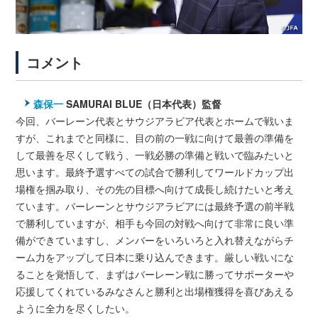
コメント
森保一
SAMURAI BLUE（日本代表）監督
今回、バーレーン代表とサウジアラビア代表とホームで戦いま
すが、これまでと同様に、目の前の一戦に向けて最善の準備を
して最善を尽くして戦う、一戦必勝の準備と戦いで臨みたいと
思います。最終予選すべての試合で勝利してワールドカップ出
場権を掴み取り、その先の目標へ向けて成長し続けたいと考え
ています。バーレーンとサウジアラビアには最終予選の前半戦
で勝利していますが、相手も今回の対戦へ向けて非常に良い準
備ができていますし、メンバーをいろいろと入れ替えながらチ
ーム力をアップして日本に乗り込んできます。厳しい戦いにな
ることを覚悟して、まずはバーレーン戦に勝ってサポーターや
応援してくれているみなさんと勝利と出場権獲得を喜びあえる
ように全力を尽くしたい。