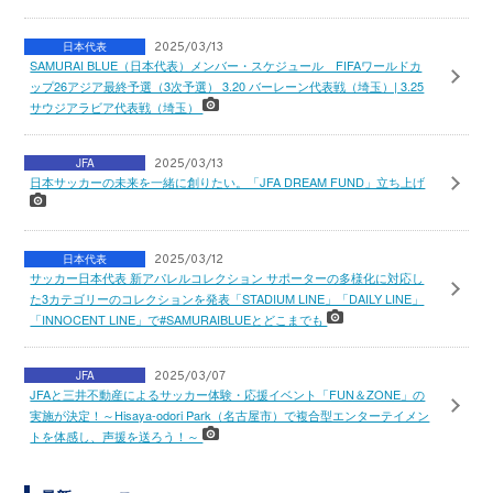
日本代表
2025/03/13
SAMURAI BLUE（日本代表）メンバー・スケジュール FIFAワールドカ
ップ26アジア最終予選（3次予選） 3.20 バーレーン代表戦（埼玉）| 3.25
サウジアラビア代表戦（埼玉）
JFA
2025/03/13
日本サッカーの未来を一緒に創りたい。「JFA DREAM FUND」立ち上げ
日本代表
2025/03/12
サッカー日本代表 新アパレルコレクション サポーターの多様化に対応し
た3カテゴリーのコレクションを発表「STADIUM LINE」「DAILY LINE」
「INNOCENT LINE」で#SAMURAIBLUEとどこまでも
JFA
2025/03/07
JFAと三井不動産によるサッカー体験・応援イベント「FUN＆ZONE」の
実施が決定！～Hisaya-odori Park（名古屋市）で複合型エンターテイメン
トを体感し、声援を送ろう！～