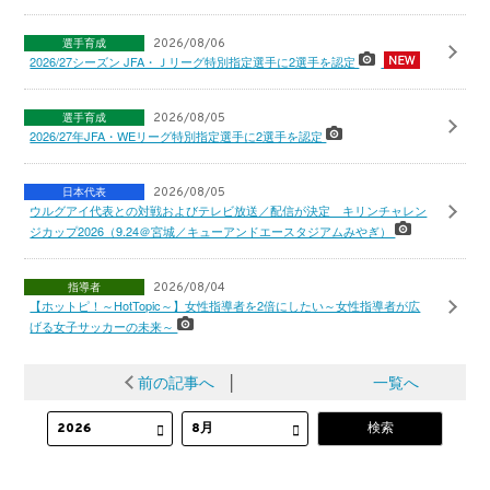
選手育成
2026/08/06
2026/27シーズン JFA・Ｊリーグ特別指定選手に2選手を認定
選手育成
2026/08/05
2026/27年JFA・WEリーグ特別指定選手に2選手を認定
日本代表
2026/08/05
ウルグアイ代表との対戦およびテレビ放送／配信が決定 キリンチャレン
ジカップ2026（9.24＠宮城／キューアンドエースタジアムみやぎ）
指導者
2026/08/04
【ホットピ！～HotTopic～】女性指導者を2倍にしたい～女性指導者が広
げる女子サッカーの未来～
前の記事へ
│
一覧へ