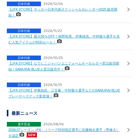
日本代表
2024/12/06
【JFA STORE】サッカー日本代表オフィシャルカレンダー2025 販売開
始！
日本代表
2024/11/22
【JFA STORE】最大50％OFF！南野拓実、伊東純也、中村敬斗選手を含
む人気アイテムが特別セール！
日本代表
2024/10/25
【JFA STORE】なでしこジャパンユニフォームキーホルダー受注販売開
始！SAMURAI BLUEも受注販売中！
日本代表
2024/10/10
【JFA STORE】伊東純也・三笘薫・中村敬斗選手などのSAMURAI BLUE
プレーヤーズグッズ新登場！
最新ニュース
選手育成
2026/08/06
2026/27シーズン JFA・Ｊリーグ特別指定選手に佐藤柚太選手（専修大）
を認定