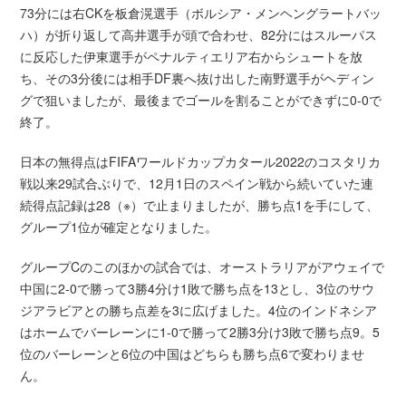
73分には右CKを板倉滉選手（ボルシア・メンヘングラートバッ
ハ）が折り返して高井選手が頭で合わせ、82分にはスルーパス
に反応した伊東選手がペナルティエリア右からシュートを放
ち、その3分後には相手DF裏へ抜け出した南野選手がヘディン
グで狙いましたが、最後までゴールを割ることができずに0-0で
終了。
日本の無得点はFIFAワールドカップカタール2022のコスタリカ
戦以来29試合ぶりで、12月1日のスペイン戦から続いていた連
続得点記録は28（※）で止まりましたが、勝ち点1を手にして、
グループ1位が確定となりました。
グループCのこのほかの試合では、オーストラリアがアウェイで
中国に2-0で勝って3勝4分け1敗で勝ち点を13とし、3位のサウ
ジアラビアとの勝ち点差を3に広げました。4位のインドネシア
はホームでバーレーンに1-0で勝って2勝3分け3敗で勝ち点9。5
位のバーレーンと6位の中国はどちらも勝ち点6で変わりませ
ん。