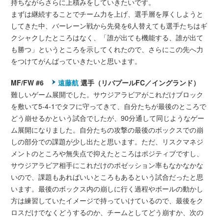
持ちながらさらに上積みをしていきたいです。
まずは継続することでチーム力を上げ、選手層を厚くしようと
してきた中、バーレーン戦から先発を6人替えても選手たちはギ
クシャクしたところはなく、「誰が出ても機能する、誰が出て
も勝つ」というところを示してくれたので、さらにこの先へ力
をつけてがんばっていきたいと思います。
MF/FW #6
遠藤航
選手（リバプールFC／イングランド）
難しいゲーム展開でした。サウジアラビアがこれだけブロック
を敷いて5-4-1でタフに守ってきて、自分たちが最後のところで
どう崩せるかという試合でしたが、90分通して同じようなゲー
ム展開になりました。自分たちの攻撃の最後のボックスでの崩
しの部分での課題が少し出たと思います。ただ、リスクマネジ
メントのところや無失点で抑えたところはポジティブですし、
サウジアラビア相手にこれだけのポゼッション率もなかなかな
いので、課題もあればいいところもあるという試合だったと思
います。最後のボックス内の崩しに行く過程やボールの動かし
方は練習していたイメージで持っていけているので、最後をク
ロスだけでなくどうするのか、チームとしてどう崩すか、次の