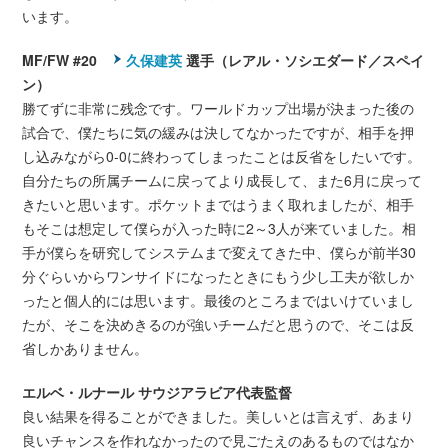
います。
MF/FW #20
久保建英
選手（レアル・ソシエダード／スペイ
ン）
勝てずに非常に残念です。ワールドカップ出場が決まった後の
試合で、僕たちに気の緩みは決してなかったですが、相手を押
し込みながら0-0に終わってしまったことは反省をしたいです。
自分たちの所属チームに戻ってより成長して、また6月に戻って
きたいと思います。ポケットまではうまく取れましたが、相手
もそこは想定して僕らが入った時に2～3人が来ていました。相
手が僕らを研究してシステムまで変えてきた中、僕らが前半30
分ぐらいからワンサイドになったときにもう少し工夫が欲しか
ったと個人的には思います。最後のところまではいけていまし
たが、そこを決めきるのが強いチームだと思うので、そこは反
省しかありません。
エルベ・ルナール サウジアラビア代表監督
良い結果を得ることができました。美しいとは言えず、あまり
良いチャンスを作れなかったので見ごたえのあるものではなか