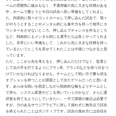
ームの雰囲気に緩みもなく、予選突破の先に大きな目標がある
中、ホームで勝とうと今日の試合へ良い準備をしてくれまし
た。内容的に我々がコントロールして押し込んだ試合で、我々
がやろうとすることやメンタル的にも集中力を持って相手にカ
ウンターをさせないところ、押し込んでチャンスを作るところ
など、戦術的にもメンタル的にも選手たちは良くやってくれま
した。非常にいい準備をして、これから先に大きな目標を持っ
ているというところを見せてくれたことは今後につながると思
っています。
ただ、ここから先を考えると、押し込んだだけでなく、監督と
して次の手を打てるようにプランB、プランCなどを持つ力をつ
けていかなければなりません。チームとして戦い方で勝ち切る
オプションを持つことが課題として出たゲームだったと思いま
す。あらゆる戦いを想定しながら戦術的な幅をよりチームとし
て持ち、システム変更やどこを突いていくのかなど、さらに選
択肢を持てるようにしていきたい。一方で課題の修正は必要で
すが、力のあるサウジアラビアに対して崩れずに無失点で試合
を終えられたことはポジティブです。試合の進め方には自信を