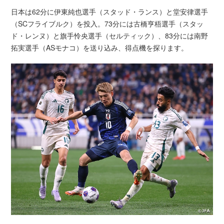
日本は62分に伊東純也選手（スタッド・ランス）と堂安律選手
（SCフライブルク）を投入。73分には古橋亨梧選手（スタッ
ド・レンヌ）と旗手怜央選手（セルティック）、83分には南野
拓実選手（ASモナコ）を送り込み、得点機を探ります。