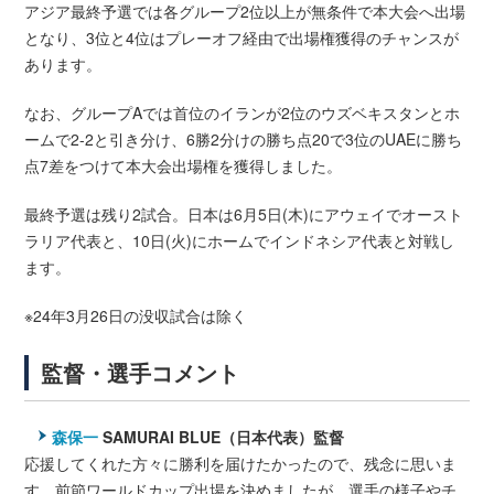
アジア最終予選では各グループ2位以上が無条件で本大会へ出場
となり、3位と4位はプレーオフ経由で出場権獲得のチャンスが
あります。
なお、グループAでは首位のイランが2位のウズベキスタンとホ
ームで2-2と引き分け、6勝2分けの勝ち点20で3位のUAEに勝ち
点7差をつけて本大会出場権を獲得しました。
最終予選は残り2試合。日本は6月5日(木)にアウェイでオースト
ラリア代表と、10日(火)にホームでインドネシア代表と対戦し
ます。
※24年3月26日の没収試合は除く
監督・選手コメント
森保一
SAMURAI BLUE（日本代表）監督
応援してくれた方々に勝利を届けたかったので、残念に思いま
す。前節ワールドカップ出場を決めましたが、選手の様子やチ