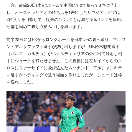
一方、前節20日(木)にホームで中国に1-0で勝って3位に浮上
し、オーストラリアとの勝ち点を1差にしたサウジアラビアは、
2位入りを目指して、従来の4バックとは異なる5バックを採用。
守備を固めて勝ち点積み上げを狙います。
前半22分にはFKからロングボールを日本DFの裏へ送り、マルワ
ン・アルサファフィ選手が抜け出しますが、GK鈴木彩艶選手
（パルマ・カルチョ）がペナルティエリアの外に出て対応し相
手にシュートを打たせません。この直後には左サイドからのク
ロスにファーサイドに飛び込んだムハナンド・アルシャンキテ
ィ選手がヘディングで狙う場面を作りましたが、シュートは枠
を逸れました。