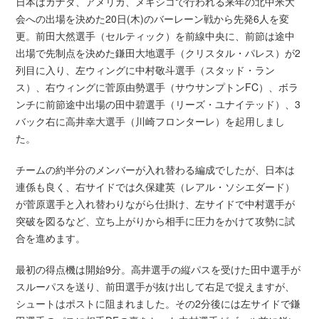
日本はカナダ、アメリカ、メキシコで行われる来年の北中米大
会への出場を決めた20日(木)のバーレーン戦から先発6人を変
更。前田大然選手（セルティック）を前線中央に、前節は途中
出場で先制点を決めた鎌田大地選手（クリスタル・パレス）が2
列目に入り、左ウィングに中村敬斗選手（スタッド・ラン
ス）、右ウィングに菅原由勢選手（サウサンプトンFC）、ボラ
ンチに前節途中出場の田中碧選手（リーズ・ユナイテッド）、3
バック右に高井幸大選手（川崎フロンターレ）を起用しまし
た。
チームの約半分のメンバーが入れ替わる編成でしたが、日本は
連係も良く、右サイドでは久保建英（レアル・ソシエダード）
が菅原選手と入れ替わりながら仕掛け、左サイドで中村選手が
突破を図るなど、立ち上がりから相手に圧力をかけて攻勢に試
合を進めます。
最初の得点機は開始9分。高井選手の縦パスを受けた田中選手が
スルーパスを送り、前田選手が抜け出して右足で捉えますが、
シュートはポストに阻まれました。その2分後には左サイドで鎌