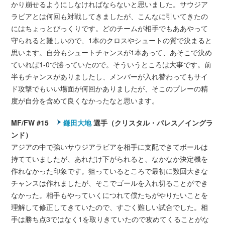
かり崩せるようにしなければならないと思いました。サウジア
ラビアとは何回も対戦してきましたが、こんなに引いてきたの
にはちょっとびっくりです。どのチームが相手でもああやって
守られると難しいので、1本のクロスやシュートの質で決まると
思います。自分もシュートチャンスが1本あって、あそこで決め
ていれば1-0で勝っていたので。そういうところは大事です。前
半もチャンスがありましたし、メンバーが入れ替わってもサイ
ド攻撃でもいい場面が何回かありましたが、そこのプレーの精
度が自分を含めて良くなかったなと思います。
MF/FW #15
鎌田大地
選手（クリスタル・パレス／イングラ
ンド）
アジアの中で強いサウジアラビアを相手に支配できてボールは
持てていましたが、あれだけ下がられると、なかなか決定機を
作れなかった印象です。狙っているところで最初に数回大きな
チャンスは作れましたが、そこでゴールを入れ切ることができ
なかった。相手もやっていくにつれて僕たちがやりたいことを
理解して修正してきていたので、すごく難しい試合でした。相
手は勝ち点3ではなく1を取りきていたので攻めてくることがな