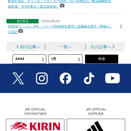
配信が決定 キリンカップサッカー2026（10.1＠神奈川／横浜国際総合
競技場、10.5＠東京／国立競技場）
選手育成
2026/08/06
2026/27シーズン JFA・Ｊリーグ特別指定選手に佐藤柚太選手（専修大）
を認定
前の記事へ
│
一覧へ
│
次の記事へ
JFA OFFICIAL
JFA OFFICIAL
TOP PARTNER
SUPPLIER