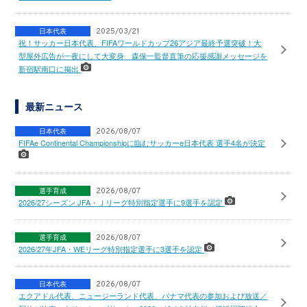
日本代表
2025/03/21
祝！サッカー日本代表、FIFAワールドカップ26アジア最終予選突破！大
型屋外広告が一夜にして大変身 森保一監督直筆の応援感謝メッセージを
新宿駅南口に掲出
最新ニュース
日本代表
2026/08/07
FIFAe Continental Championshipに臨むサッカーe日本代表 選手4名が決定
選手育成
2026/08/07
2026/27シーズン JFA・Ｊリーグ特別指定選手に9選手を認定
選手育成
2026/08/07
2026/27年JFA・WEリーグ特別指定選手に3選手を認定
日本代表
2026/08/07
エクアドル代表、ニュージーランド代表、パナマ代表の参加および放送／