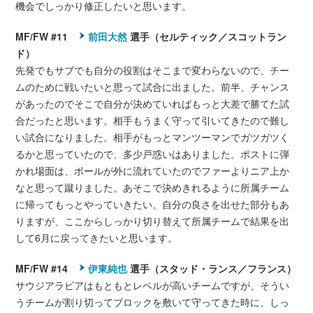
機会でしっかり修正したいと思います。
MF/FW #11
前田大然
選手（セルティック／スコットラン
ド）
先発でもサブでも自分の役割はそこまで変わらないので、チー
ムのために戦いたいと思って試合に出ました。前半、チャンス
があったのでそこで自分が決めていればもっと大差で勝てた試
合だったと思います。相手もうまく守って引いてきたので難し
い試合になりました。相手がもっとマンツーマンでガツガツく
るかと思っていたので、多少戸惑いはありました。ポストに弾
かれ場面は、ボールが外に流れていたのでファーよりニア上か
なと思って蹴りました。あそこで決めきれるように所属チーム
に帰ってもっとやっていきたい。自分の良さを出せた部分もあ
りますが、ここからしっかり切り替えて所属チームで結果を出
して6月に戻ってきたいと思います。
MF/FW #14
伊東純也
選手（スタッド・ランス／フランス）
サウジアラビアはもともとレベルが高いチームですが、そうい
うチームが割り切ってブロックを敷いて守ってきた時に、しっ