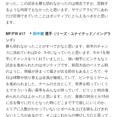
かった。この試合を勝ち切れなかったのは残念ですが、悲観す
るような内容でもなかったと思います。サウジアラビアにあれ
だけ圧倒できていたことはポジティブにとらえるべきかと思い
ます。
MF/FW #17
田中碧
選手（リーズ・ユナイテッド／イングラ
ンド）
勝ち切れなかったことがすべてかなと思います。前半のチャン
スに決めていれば2-0、3-0になっていたと思います。5-4-1を相
手にチャンスをつくれていましたし、強い相手にピンチもなく
試合を進められたのはポジティブです。前回大会のベトナム戦
のように、突破が決まって緩さが出る部分もあるところで、今
日は球際や切り替えは全員が徹底していて、ピンチなくゲーム
を進められました。チームの土台として、世界を戦っていくう
えでそういう高い基準をみんなが持っていて、ピリッと90分進
められたのはよかったと思います。ただ、最後の30分とか15分
に点を獲りに行くとなった時にどこまで下で崩しにいくのか。
エリアに人数がかかっていないとボールを上げる側も上げきれ
ないところがあるので、そこはこれからの伸びしろだと思って