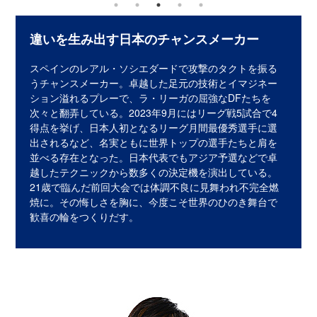
違いを生み出す日本のチャンスメーカー
スペインのレアル・ソシエダードで攻撃のタクトを振る
うチャンスメーカー。卓越した足元の技術とイマジネー
ション溢れるプレーで、ラ・リーガの屈強なDFたちを
次々と翻弄している。2023年9月にはリーグ戦5試合で4
得点を挙げ、日本人初となるリーグ月間最優秀選手に選
出されるなど、名実ともに世界トップの選手たちと肩を
並べる存在となった。日本代表でもアジア予選などで卓
越したテクニックから数多くの決定機を演出している。
21歳で臨んだ前回大会では体調不良に見舞われ不完全燃
焼に。その悔しさを胸に、今度こそ世界のひのき舞台で
歓喜の輪をつくりだす。