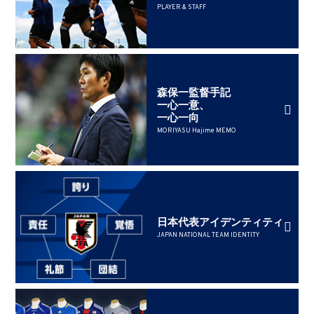
PLAYER & STAFF
森保一監督手記
一心一意、
一心一向
MORIYASU Hajime MEMO
日本代表アイデンティティ
JAPAN NATIONAL TEAM IDENTITY