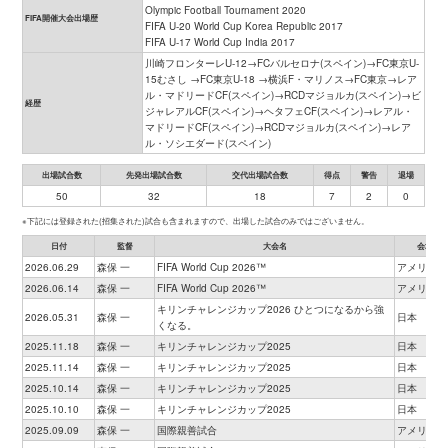
Olympic Football Tournament 2020
FIFA開催大会出場歴
FIFA U-20 World Cup Korea Republic 2017
FIFA U-17 World Cup India 2017
川崎フロンターレU-12→FCバルセロナ(スペイン)→FC東京U-
15むさし →FC東京U-18 →横浜F・マリノス→FC東京→レア
ル・マドリードCF(スペイン)→RCDマジョルカ(スペイン)→ビ
経歴
ジャレアルCF(スペイン)→ヘタフェCF(スペイン)→レアル・
マドリードCF(スペイン)→RCDマジョルカ(スペイン)→レア
ル・ソシエダード(スペイン)
出場試合数
先発出場試合数
交代出場試合数
得点
警告
退場
50
32
18
7
2
0
※下記には登録された(招集された)試合も含まれますので、出場した試合のみではございません。
日付
監督
大会名
会場
2026.06.29
森保 一
FIFA World Cup 2026™
アメリカ
2026.06.14
森保 一
FIFA World Cup 2026™
アメリカ
キリンチャレンジカップ2026 ひとつになるから強
2026.05.31
森保 一
日本
くなる。
2025.11.18
森保 一
キリンチャレンジカップ2025
日本
2025.11.14
森保 一
キリンチャレンジカップ2025
日本
2025.10.14
森保 一
キリンチャレンジカップ2025
日本
2025.10.10
森保 一
キリンチャレンジカップ2025
日本
2025.09.09
森保 一
国際親善試合
アメリカ