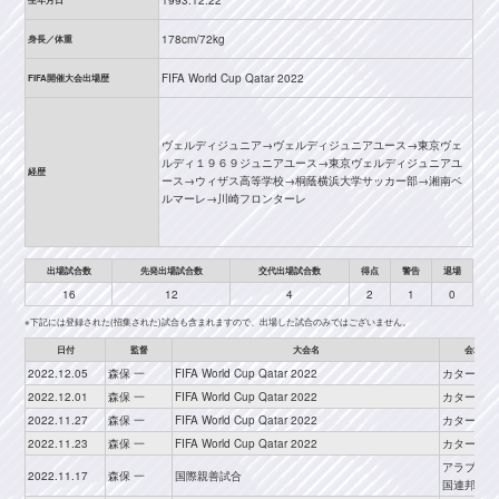
1993.12.22
178cm/72kg
身長／体重
FIFA World Cup Qatar 2022
FIFA開催大会出場歴
ヴェルディジュニア→ヴェルディジュニアユース→東京ヴェ
ルディ１９６９ジュニアユース→東京ヴェルディジュニアユ
経歴
ース→ウィザス高等学校→桐蔭横浜大学サッカー部→湘南ベ
ルマーレ→川崎フロンターレ
出場試合数
先発出場試合数
交代出場試合数
得点
警告
退場
16
12
4
2
1
0
※下記には登録された(招集された)試合も含まれますので、出場した試合のみではございません。
日付
監督
大会名
会場
2022.12.05
森保 一
FIFA World Cup Qatar 2022
カタール
2022.12.01
森保 一
FIFA World Cup Qatar 2022
カタール
2022.11.27
森保 一
FIFA World Cup Qatar 2022
カタール
2022.11.23
森保 一
FIFA World Cup Qatar 2022
カタール
アラブ首長
2022.11.17
森保 一
国際親善試合
国連邦