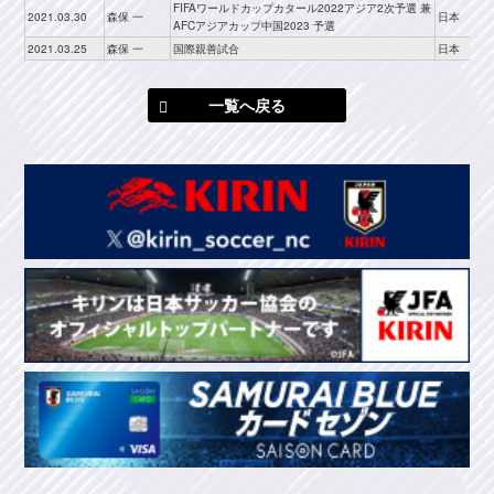
FIFAワールドカップカタール2022アジア2次予選 兼
2021.03.30
森保 一
日本
AFCアジアカップ中国2023 予選
2021.03.25
森保 一
国際親善試合
日本
一覧へ戻る