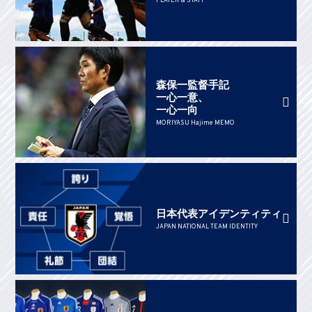
PLAYER & STAFF
森保一監督手記
一心一意、
一心一向
MORIYASU Hajime MEMO
日本代表アイデンティティ
JAPAN NATIONAL TEAM IDENTITY