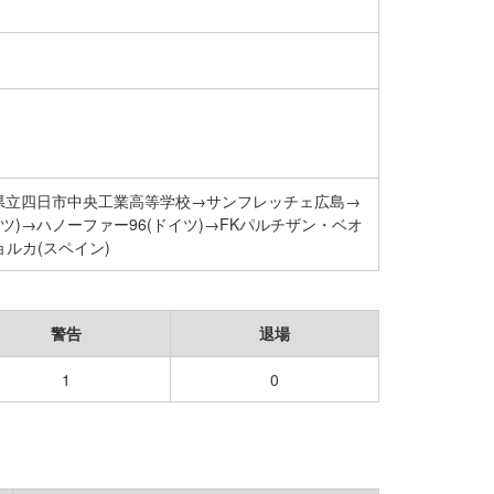
県立四日市中央工業高等学校→サンフレッチェ広島→
ツ)→ハノーファー96(ドイツ)→FKパルチザン・ベオ
ョルカ(スペイン)
警告
退場
1
0