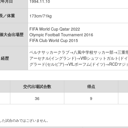
生年月日
1994.11.10
長／体重
173cm/71kg
FIFA World Cup Qatar 2022
開催大会出場歴
Olympic Football Tournament 2016
FIFA Club World Cup 2015
ペルナサッカークラブ→八風中学校サッカー部→三重
経歴
アーセナル(イングランド)→VfBシュツットガルト(ドイ
グラード(セルビア)→VfLボーフム(ドイツ)→RCDマジ
交代出場試合数
得点
36
9
場した試合のみではございません。