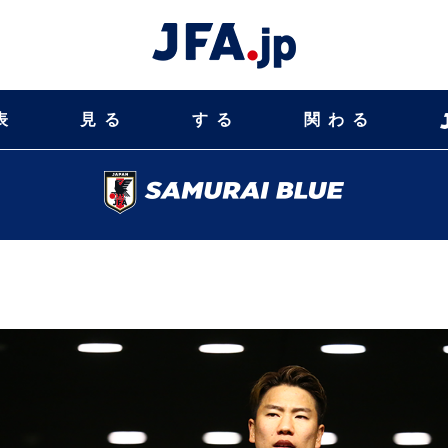
表
見る
する
関わる