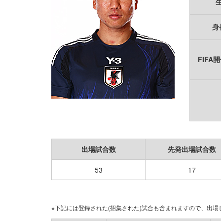
身
FIFA
出場試合数
先発出場試合数
53
17
※下記には登録された(招集された)試合も含まれますので、出