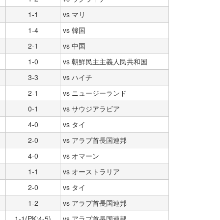
1-1
vs マリ
1-4
vs 韓国
2-1
vs 中国
1-0
vs 朝鮮民主主義人民共和国
3-3
vs ハイチ
2-1
vs ニュージーランド
0-1
vs サウジアラビア
4-0
vs タイ
2-0
vs アラブ首長国連邦
4-0
vs オマーン
1-1
vs オーストラリア
2-0
vs タイ
1-2
vs アラブ首長国連邦
1-1(PK:4-5)
vs アラブ首長国連邦