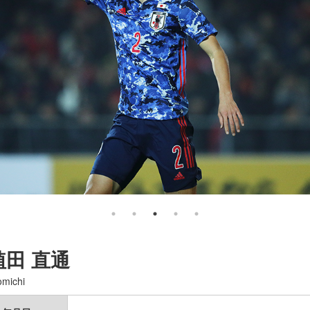
植田 直通
michi