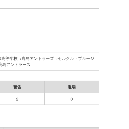
津高等学校→鹿島アントラーズ→セルクル・ブルージ
→鹿島アントラーズ
警告
退場
2
0