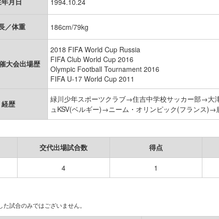
生年月日
1994.10.24
長／体重
186cm/79kg
2018 FIFA World Cup Russia
FIFA Club World Cup 2016
開催大会出場歴
Olympic Football Tournament 2016
FIFA U-17 World Cup 2011
緑川少年スポーツクラブ→住吉中学校サッカー部→大
経歴
ュKSV(ベルギー)→ニーム・オリンピック(フランス)
交代出場試合数
得点
4
1
場した試合のみではございません。