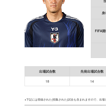
身
FIFA
出場試合数
先発出場試合数
18
14
※下記には登録された(招集された)試合も含まれますので、出