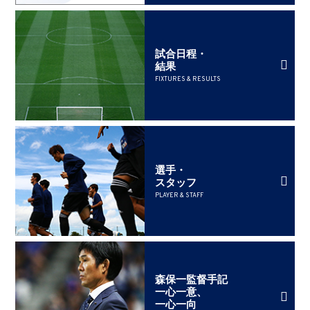
試合日程・
結果
FIXTURES & RESULTS
選手・
スタッフ
PLAYER & STAFF
森保一監督手記
一心一意、
一心一向