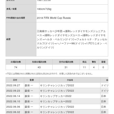
1991.05.09
180cm/72kg
身長／体重
2018 FIFA World Cup Russia
FIFA開催大会出場歴
江南南サッカー少年団→浦和レッドダイヤモンズジュニアユ
ース→浦和レッドダイヤモンズユース→浦和レッドダイヤモ
ンズ→ヘルタ・ベルリン(ドイツ)→フォルトゥナ・デュッセル
経歴
ドルフ(ドイツ)→ハノーファー96(ドイツ)→1.FCウニオン・ベ
ルリン(ドイツ)
出場試合数
先発出場試合数
交代出場試合数
得点
警告
退場
74
43
31
11
4
0
※下記には登録された(招集された)試合も含まれますので、出場した試合のみではございません。
日付
監督
大会名
会場
2022.09.27
森保 一
キリンチャレンジカップ2022
ドイツ
2022.09.23
森保 一
キリンチャレンジカップ2022
ドイツ
2022.06.14
森保 一
キリンカップサッカー2022
日本
2022.06.10
森保 一
キリンカップサッカー2022
日本
2022.06.06
森保 一
キリンチャレンジカップ2022
日本
2022.06.02
森保 一
キリンチャレンジカップ2022
日本