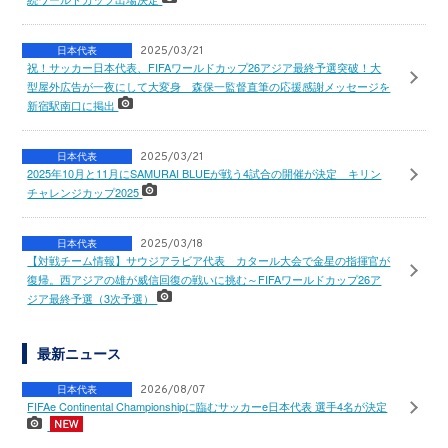
日本代表
2025/03/21
祝！サッカー日本代表、FIFAワールドカップ26アジア最終予選突破！大
型屋外広告が一夜にして大変身 森保一監督直筆の応援感謝メッセージを
新宿駅南口に掲出
日本代表
2025/03/21
2025年10月と11月にSAMURAI BLUEが戦う4試合の開催が決定 キリン
チャレンジカップ2025
日本代表
2025/03/18
【対戦チーム情報】サウジアラビア代表 カタール大会で金星の指揮官が
復帰。西アジアの雄が威信回復の戦いに挑む～FIFAワールドカップ26ア
ジア最終予選（3次予選）
最新ニュース
日本代表
2026/08/07
FIFAe Continental Championshipに臨むサッカーe日本代表 選手4名が決定