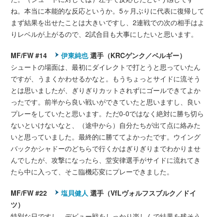
ね。本当に本能的な反応というか。5ヶ月ぶりに代表に復帰して
まず結果を出せたことは大きいですし、2連戦での次の相手はよ
りレベルが上がるので、2試合目も大事にしたいと思います。
MF/FW #14
伊東純也
選手（KRCゲンク／ベルギー）
シュートの場面は、最初にダイレクトで打とうと思っていたん
ですが、うまくかわせるかなと。もうちょっとサイドに流そう
とは思いましたが、ぎりぎりカットされずにゴールできてよか
ったです。前半から良い戦いができていたと思いますし、良い
プレーをしていたと思います。ただ0-0ではなく絶対に勝ち切ら
ないといけないなと、（途中から）自分たちが出て点に絡みた
いと思っていました。最終的に勝ててよかったです。ウイング
バックかシャドーのどちらで行くかはぎりぎりまでわかりませ
んでしたが、攻撃になったら、堂安律選手がサイドに流れてき
たら中に入って、そこ臨機応変にプレーできました。
MF/FW #22
塩貝健人
選手（VfLヴォルフスブルク／ドイ
ツ）
特別な日ですし、デビュー戦をしっかり楽しんで結果を残そう