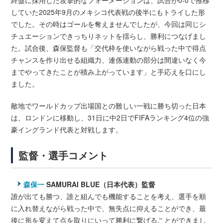
終盤に採用した攻撃的なフォーメーションは、試合が0-0で推移
していた2025年9月のメキシコ代表戦の後半にもトライした形
でした。その時はゴールを奪えませんでしたが、今回は同じシ
チュエーションできっちりネットを揺らし、勝利につなげまし
た。試合後、森保監督も「交代枠を使いながら戦った中で得点
チャンスを作り出せる組織力、連係連動の部分は間違いなく今
までやってきたことが積み上がっています」と手応えを口にし
ました。
敵地でワールドカップ出場国との難しい一戦に勝ち切った日本
は、ロンドンに移動し、31日に中2日でFIFAランキング4位の強
豪イングランド代表と対戦します。
監督・選手コメント
森保一
SAMURAI BLUE（日本代表）監督
誰が出ても勝つ、誰と組んでも機能することを考え、選手を順
に入れ替えながら戦った中で、無失点に抑えることができ、最
後に形を変えて点を取りにいって勝利に繋げることができまし