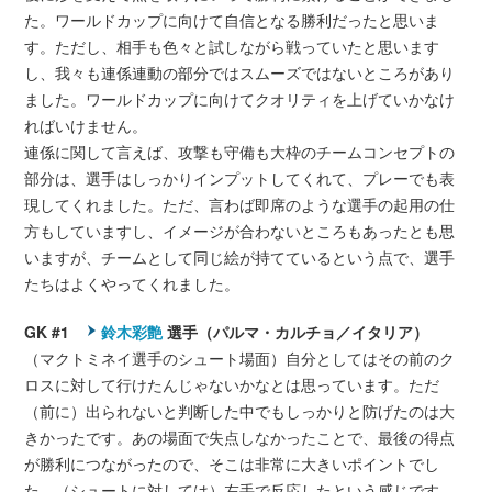
た。ワールドカップに向けて自信となる勝利だったと思いま
す。ただし、相手も色々と試しながら戦っていたと思います
し、我々も連係連動の部分ではスムーズではないところがあり
ました。ワールドカップに向けてクオリティを上げていかなけ
ればいけません。
連係に関して言えば、攻撃も守備も大枠のチームコンセプトの
部分は、選手はしっかりインプットしてくれて、プレーでも表
現してくれました。ただ、言わば即席のような選手の起用の仕
方もしていますし、イメージが合わないところもあったとも思
いますが、チームとして同じ絵が持てているという点で、選手
たちはよくやってくれました。
GK #1
鈴木彩艶
選手（パルマ・カルチョ／イタリア）
（マクトミネイ選手のシュート場面）自分としてはその前のク
ロスに対して行けたんじゃないかなとは思っています。ただ
（前に）出られないと判断した中でもしっかりと防げたのは大
きかったです。あの場面で失点しなかったことで、最後の得点
が勝利につながったので、そこは非常に大きいポイントでし
た。（シュートに対しては）左手で反応したという感じです