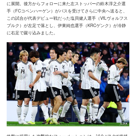
に展開。後方からフォローに来た左ストッパーの鈴木淳之介選
手（FCコペンハーゲン）がパスを受けてさらに中央へ送ると、
この試合が代表デビュー戦だった塩貝健人選手（VfLヴォルフス
ブルク）が左足で落とし、伊東純也選手（KRCゲンク）が冷静
に右足で蹴り込みました。