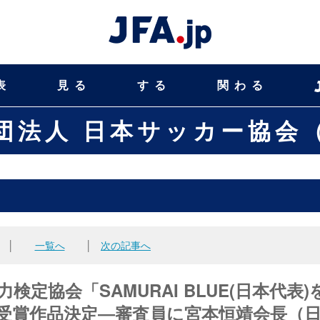
表
見る
する
関わる
団法人 日本サッカー協会（
│
一覧へ
│
次の記事へ
定協会「SAMURAI BLUE(日本代表)
受賞作品決定―審査員に宮本恒靖会長（