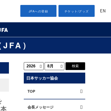
EN
JFAへの登録
チケット/グッズ
JFA）
日本サッカー協会
TOP
を
日本
会長メッセージ