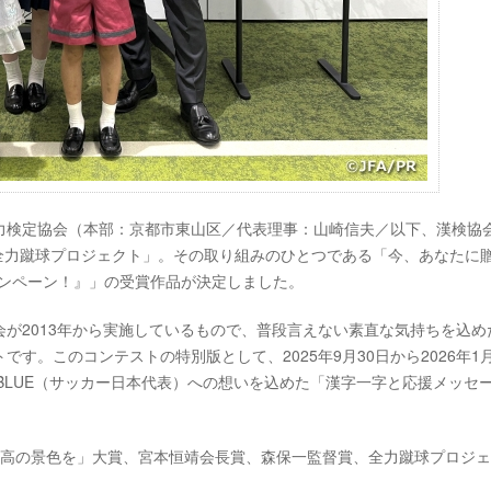
能力検定協会（本部：京都市東山区／代表理事：山崎信夫／以下、漢検協
「全力蹴球プロジェクト」。その取り組みのひとつである「今、あなたに
キャンペーン！』」の受賞作品が決定しました。
が2013年から実施しているもので、普段言えない素直な気持ちを込め
。このコンテストの特別版として、2025年9月30日から2026年1月
AI BLUE（サッカー日本代表）への想いを込めた「漢字一字と応援メッセ
「最高の景色を」大賞、宮本恒靖会長賞、森保一監督賞、全力蹴球プロジ