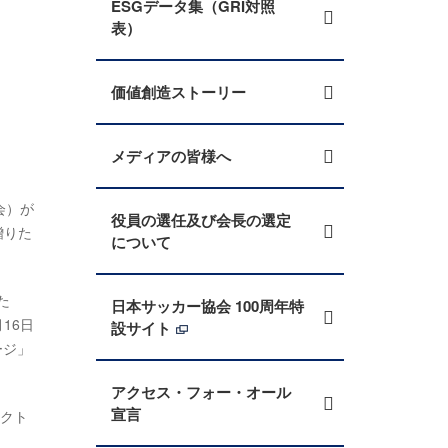
ESGデータ集（GRI対照
表）
価値創造ストーリー
メディアの皆様へ
会）が
役員の選任及び会長の選定
贈りた
について
た
日本サッカー協会 100周年特
16日
設サイト
ージ」
アクセス・フォー・オール
宣言
ェクト