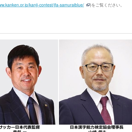
ww.kanken.or.jp/kanji-contest/jfa-samuraiblue/
)をご覧ください。