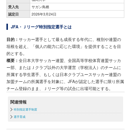
受入先
サガン鳥栖
認定日
2026年3月24日
JFA・Ｊリーグ特別指定選手とは
目的：
サッカー選手として最も成長する年代に、種別や連盟の
垣根を超え、「個人の能力に応じた環境」を提供することを目
的とする。
概要：
全日本大学サッカー連盟、全国高等学校体育連盟サッカ
ー部、またはＪクラブ以外の大学運営（学校法人）のチームに
所属する学生選手、もしくは日本クラブユースサッカー連盟の
加盟チームの所属選手を対象に、JFAが認定した選手に限り所属
チーム登録のまま、Ｊリーグ等の試合に出場可能とする。
関連情報
特別指定選手制度
選手育成