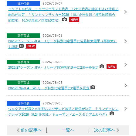
日本代表
2026/08/07
エクアドル代表、ニュージーランド代表、パナマ代表の参加および放送／
配信が決定 キリンカップサッカー2026（10.1＠神奈川／横浜国際総合
競技場、10.5＠東京／国立競技場）
選手育成
2026/08/06
2026/27シーズン JFA・Ｊリーグ特別指定選手に佐藤柚太選手（専修大）
を認定
選手育成
2026/08/06
2026/27シーズン JFA・Ｊリーグ特別指定選手に2選手を認定
選手育成
2026/08/05
2026/27年JFA・WEリーグ特別指定選手に2選手を認定
日本代表
2026/08/05
ウルグアイ代表との対戦およびテレビ放送／配信が決定 キリンチャレン
ジカップ2026（9.24＠宮城／キューアンドエースタジアムみやぎ）
前の記事へ
│
一覧へ
│
次の記事へ