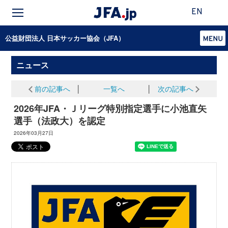
EN
公益財団法人 日本サッカー協会（JFA）
ニュース
前の記事へ
│
一覧へ
│
次の記事へ
2026年JFA・Ｊリーグ特別指定選手に小池直矢
選手（法政大）を認定
2026年03月27日