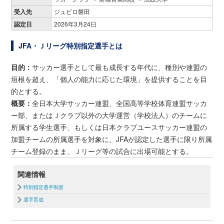
受入先
ジュビロ磐田
認定日
2026年3月24日
JFA・Ｊリーグ特別指定選手とは
目的：
サッカー選手として最も成長する年代に、種別や連盟の
垣根を超え、「個人の能力に応じた環境」を提供することを目
的とする。
概要：
全日本大学サッカー連盟、全国高等学校体育連盟サッカ
ー部、またはＪクラブ以外の大学運営（学校法人）のチームに
所属する学生選手、もしくは日本クラブユースサッカー連盟の
加盟チームの所属選手を対象に、JFAが認定した選手に限り所属
チーム登録のまま、Ｊリーグ等の試合に出場可能とする。
関連情報
特別指定選手制度
選手育成