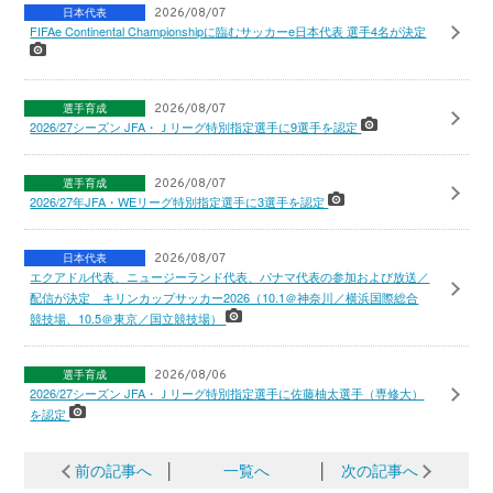
日本代表
2026/08/07
FIFAe Continental Championshipに臨むサッカーe日本代表 選手4名が決定
選手育成
2026/08/07
2026/27シーズン JFA・Ｊリーグ特別指定選手に9選手を認定
選手育成
2026/08/07
2026/27年JFA・WEリーグ特別指定選手に3選手を認定
日本代表
2026/08/07
エクアドル代表、ニュージーランド代表、パナマ代表の参加および放送／
配信が決定 キリンカップサッカー2026（10.1＠神奈川／横浜国際総合
競技場、10.5＠東京／国立競技場）
選手育成
2026/08/06
2026/27シーズン JFA・Ｊリーグ特別指定選手に佐藤柚太選手（専修大）
を認定
前の記事へ
│
一覧へ
│
次の記事へ