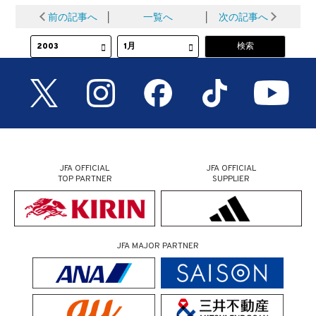
前の記事へ
│
一覧へ
│
次の記事へ
JFA OFFICIAL
JFA OFFICIAL
TOP PARTNER
SUPPLIER
JFA MAJOR PARTNER