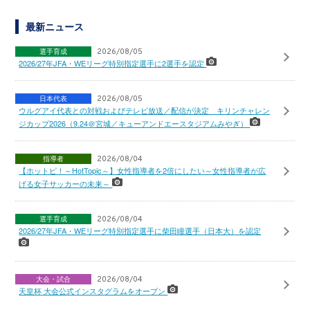
最新ニュース
選手育成
2026/08/05
2026/27年JFA・WEリーグ特別指定選手に2選手を認定
日本代表
2026/08/05
ウルグアイ代表との対戦およびテレビ放送／配信が決定 キリンチャレン
ジカップ2026（9.24＠宮城／キューアンドエースタジアムみやぎ）
指導者
2026/08/04
【ホットピ！～HotTopic～】女性指導者を2倍にしたい～女性指導者が広
げる女子サッカーの未来～
選手育成
2026/08/04
2026/27年JFA・WEリーグ特別指定選手に柴田瞳選手（日本大）を認定
大会・試合
2026/08/04
天皇杯 大会公式インスタグラムをオープン