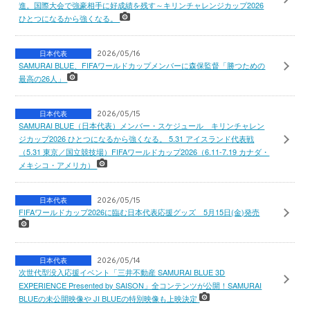
進。国際大会で強豪相手に好成績を残す～キリンチャレンジカップ2026
ひとつになるから強くなる。
日本代表
2026/05/16
SAMURAI BLUE、FIFAワールドカップメンバーに森保監督「勝つための
最高の26人」
日本代表
2026/05/15
SAMURAI BLUE（日本代表）メンバー・スケジュール キリンチャレン
ジカップ2026 ひとつになるから強くなる。 5.31 アイスランド代表戦
（5.31 東京／国立競技場）FIFAワールドカップ2026（6.11-7.19 カナダ・
メキシコ・アメリカ）
日本代表
2026/05/15
FIFAワールドカップ2026に臨む日本代表応援グッズ 5月15日(金)発売
日本代表
2026/05/14
次世代型没入応援イベント「三井不動産 SAMURAI BLUE 3D
EXPERIENCE Presented by SAISON」全コンテンツが公開！SAMURAI
BLUEの未公開映像や JI BLUEの特別映像も上映決定