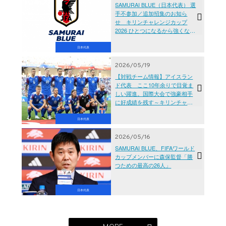
SAMURAI BLUE（日本代表） 選
手不参加／追加招集のお知ら
せ キリンチャレンジカップ
2026 ひとつになるから強くな
る。 アイスランド代表戦（5.31
東京／国立競技場）
日本代表
2026/05/19
【対戦チーム情報】アイスラン
ド代表 ここ10年余りで目覚ま
しい躍進。国際大会で強豪相手
に好成績を残す～キリンチャレ
ンジカップ2026 ひとつになるか
ら強くなる。
日本代表
2026/05/16
SAMURAI BLUE、FIFAワールド
カップメンバーに森保監督「勝
つための最高の26人」
日本代表