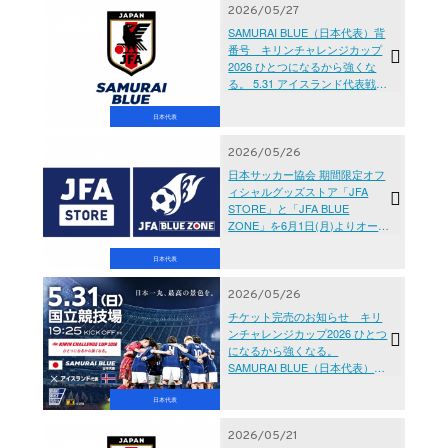
2026/05/27
SAMURAI BLUE（日本代表）背
番号 キリンチャレンジカップ
2026 ひとつになるから強くな
る。 5.31 アイスランド代表戦
（5.31 東京／国立競技場） FIFA
ワールドカップ2026（6.11-7.19
日本代表
カナダ・メキシコ・アメリカ）
2026/05/26
日本サッカー協会 期間限定オフ
ィシャルグッズストア「JFA
STORE」と「JFA BLUE
ZONE」を6月1日(月)よりオープ
ン SAMURAI BLUE（サッカー
日本代表）応援グッズを多数展
日本代表
開
2026/05/26
チケット完売のお知らせ キリ
ンチャレンジカップ2026 ひとつ
になるから強くなる。
SAMURAI BLUE（日本代表）対
アイスランド代表【5.31(日)＠東
京／国立競技場】
日本代表
2026/05/21