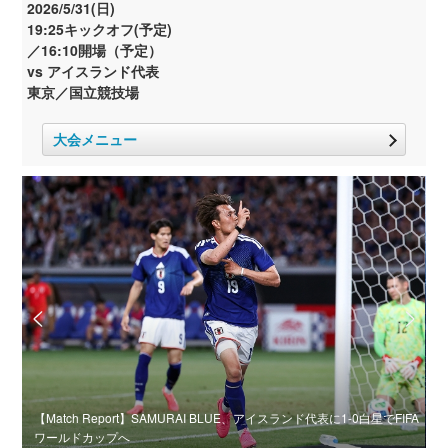
2026/5/31(日)
19:25キックオフ(予定)
／16:10開場（予定）
vs アイスランド代表
東京／国立競技場
大会メニュー
ャリ
【Match Report】SAMURAI BLUE、アイスランド代表に1-0白星でFIFA
に
ワールドカップへ
【