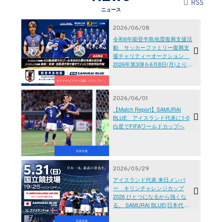
RSS
ニュース
2026/06/08
令和6年能登半島地震復興支援活
動 サッカーファミリー復興支
援チャリティーオークション
2026年第3弾を6月8日(月)より開
始
サステナビリティ活動（アスパス！）
2026/06/01
【Match Report】SAMURAI
BLUE、アイスランド代表に1-0
白星でFIFAワールドカップへ
日本代表
2026/05/29
アイスランド代表 来日メンバ
ー キリンチャレンジカップ
2026 ひとつになるから強くな
る。 SAMURAI BLUE(日本代表)
対 アイスランド代表 【5.31(日)
＠東京／国立競技場】
日本代表