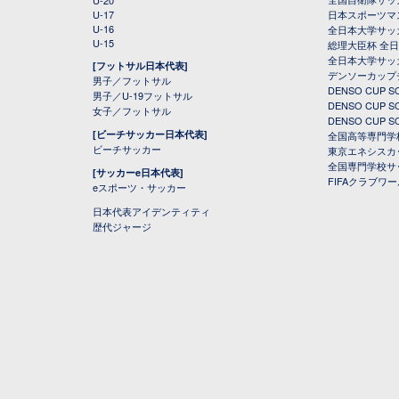
U-20
U-17
日本スポーツマ
U-16
全日本大学サッ
U-15
総理大臣杯 全
全日本大学サッ
[フットサル日本代表]
デンソーカップ
男子／フットサル
DENSO CUP
男子／U-19フットサル
DENSO CUP
女子／フットサル
DENSO CUP
[ビーチサッカー日本代表]
全国高等専門学
ビーチサッカー
東京エネシスカ
全国専門学校サ
[サッカーe日本代表]
FIFAクラブワ
eスポーツ・サッカー
日本代表アイデンティティ
歴代ジャージ