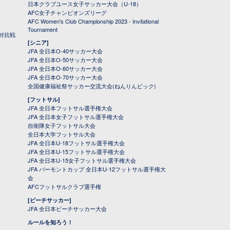
日本クラブユース女子サッカー大会（U-18）
AFC女子チャンピオンズリーグ
AFC Women's Club Championship 2023 - Invitational
Tournament
対抗戦
[シニア]
JFA 全日本O-40サッカー大会
JFA 全日本O-50サッカー大会
JFA 全日本O-60サッカー大会
JFA 全日本O-70サッカー大会
全国健康福祉祭サッカー交流大会(ねんりんピック)
[フットサル]
JFA 全日本フットサル選手権大会
JFA 全日本女子フットサル選手権大会
自衛隊女子フットサル大会
全日本大学フットサル大会
JFA 全日本U-18フットサル選手権大会
JFA 全日本U-15フットサル選手権大会
JFA 全日本U-15女子フットサル選手権大会
JFA バーモントカップ 全日本U-12フットサル選手権大
会
AFCフットサルクラブ選手権
[ビーチサッカー]
JFA 全日本ビーチサッカー大会
ルールを知ろう！