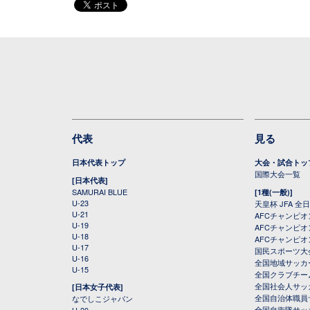
代表
見る
日本代表トップ
大会・試合トッ
国際大会一覧
[日本代表]
SAMURAI BLUE
[1種(一般)]
U-23
天皇杯 JFA 
U-21
AFCチャンピ
U-19
AFCチャンピオン
U-18
AFCチャンピオ
U-17
国民スポーツ大
U-16
全国地域サッカ
U-15
全国クラブチー
全国社会人サッ
[日本女子代表]
全国自治体職員
なでしこジャパン
全国自衛隊サッ