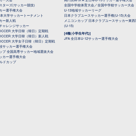
スターズ(サッカー競技)
全国中学校体育大会／全国中学校サッカー大会
カー選手権大会
U-13地域サッカーリーグ
日本大学サッカートーナメント
日本クラブユースサッカー選手権(U-15)大会
カー新人戦
メニコンカップ 日本クラブユースサッカー東西
チャレンジサッカー
(U-15)
 SOCCER 大学日韓（韓日）定期戦
[4種(小学生年代)]
 SOCCER 大学日韓（韓日）新人戦
JFA 全日本U-12サッカー選手権大会
 SOCCER 大学女子日韓（韓日）定期戦
校サッカー選手権大会
ップ 全国高専サッカー地域選抜大会
ッカー選手権大会
ールドカップ