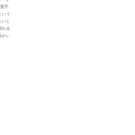
、選手
という
たいと
関わる
温かい