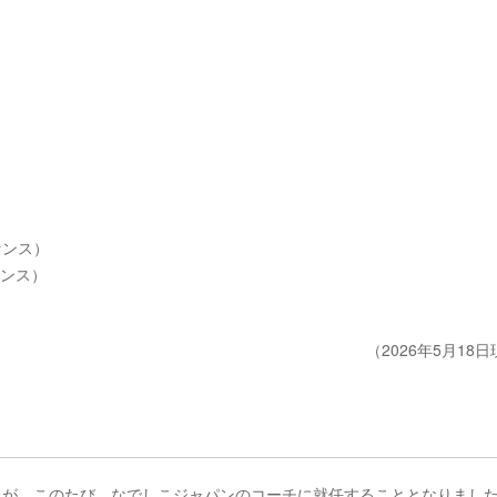
センス）
センス）
（2026年5月18
たが、このたび、なでしこジャパンのコーチに就任することとなりまし