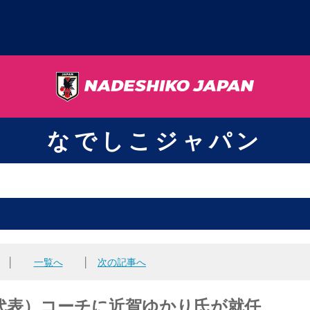
なでしこジャパン
│
一覧へ
│
次の記事へ
代表）コーチに近賀ゆかり氏が就任