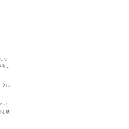
しな
き返し
た交代
ディ）
衡を破