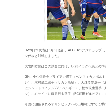
U-23日本代表は5月3日(金)、AFC U23アジアカップ カター
ン代表と対戦しました。
大岩剛監督はこの試合に向け、U-23イラク代表との
GKに小久保玲央ブライアン選手（ベンフィカ／ポルト
レ）、木村誠二選手（サガン鳥栖）、大畑歩夢選手（
にシントトロイデンVV／ベルギー）、松木玖生選手（
ツ）、右サイドに藤尾翔太選手（FC町田ゼルビア）
今夏に開催されるオリンピックへの出場権はすでに手