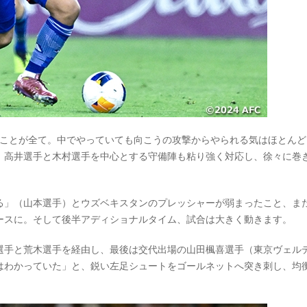
うことが全て。中でやっていても向こうの攻撃からやられる気はほとんど
、高井選手と木村選手を中心とする守備陣も粘り強く対応し、徐々に巻
る」（山本選手）とウズベキスタンのプレッシャーが弱まったこと、ま
ースに。そして後半アディショナルタイム、試合は大きく動きます。
選手と荒木選手を経由し、最後は交代出場の山田楓喜選手（東京ヴェル
はわかっていた」と、鋭い左足シュートをゴールネットへ突き刺し、均