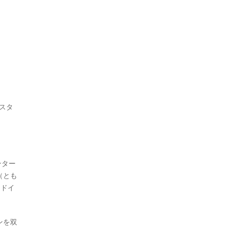
キスタ
ンター
（とも
／ドイ
ンを双