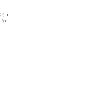
鋭くゴ
、なか