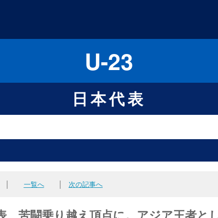
U-23
日本代表
│
一覧へ
│
次の記事へ
23日本代表、苦闘乗り越え頂点に。アジア王者と