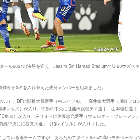
ル2024の決勝を迎え、Jassim Bin Hamad StadiumでU-23ウズベ
準決勝から3名を入れ替えた先発メンバーを組みました。
ガル）、DFに関根大輝選手（柏レイソル）、高井幸大選手（川崎フロ
浦和レッズ）が入り、中盤の中央には藤田譲瑠チマ選手、山本理仁選手
FC東京）が入り、左サイドに佐藤恵允選手（ヴェルダー・ブレーメン
、前線中央に細谷真大選手（柏レイソル）が入りました。
にしている両チームですが、あらためてタイトルへの高いモチベーショ