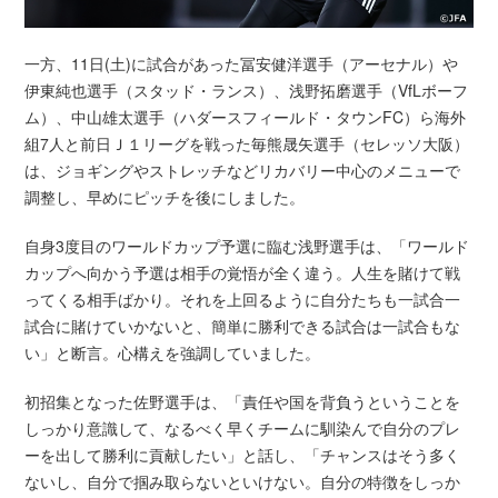
一方、11日(土)に試合があった冨安健洋選手（アーセナル）や
伊東純也選手（スタッド・ランス）、浅野拓磨選手（VfLボーフ
ム）、中山雄太選手（ハダースフィールド・タウンFC）ら海外
組7人と前日Ｊ１リーグを戦った毎熊晟矢選手（セレッソ大阪）
は、ジョギングやストレッチなどリカバリー中心のメニューで
調整し、早めにピッチを後にしました。
自身3度目のワールドカップ予選に臨む浅野選手は、「ワールド
カップへ向かう予選は相手の覚悟が全く違う。人生を賭けて戦
ってくる相手ばかり。それを上回るように自分たちも一試合一
試合に賭けていかないと、簡単に勝利できる試合は一試合もな
い」と断言。心構えを強調していました。
初招集となった佐野選手は、「責任や国を背負うということを
しっかり意識して、なるべく早くチームに馴染んで自分のプレ
ーを出して勝利に貢献したい」と話し、「チャンスはそう多く
ないし、自分で掴み取らないといけない。自分の特徴をしっか