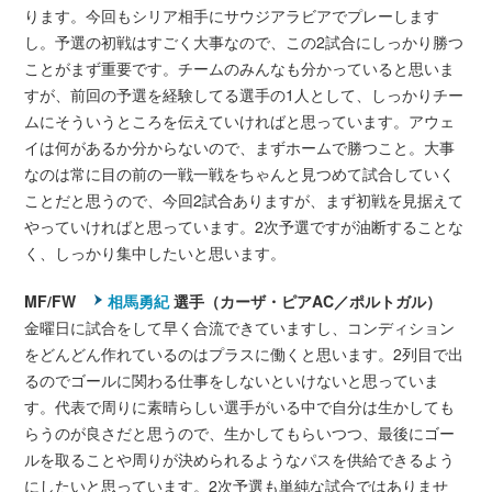
ります。今回もシリア相手にサウジアラビアでプレーします
し。予選の初戦はすごく大事なので、この2試合にしっかり勝つ
ことがまず重要です。チームのみんなも分かっていると思いま
すが、前回の予選を経験してる選手の1人として、しっかりチー
ムにそういうところを伝えていければと思っています。アウェ
イは何があるか分からないので、まずホームで勝つこと。大事
なのは常に目の前の一戦一戦をちゃんと見つめて試合していく
ことだと思うので、今回2試合ありますが、まず初戦を見据えて
やっていければと思っています。2次予選ですが油断することな
く、しっかり集中したいと思います。
MF/FW
相馬勇紀
選手（カーザ・ピアAC／ポルトガル）
金曜日に試合をして早く合流できていますし、コンディション
をどんどん作れているのはプラスに働くと思います。2列目で出
るのでゴールに関わる仕事をしないといけないと思っていま
す。代表で周りに素晴らしい選手がいる中で自分は生かしても
らうのが良さだと思うので、生かしてもらいつつ、最後にゴー
ルを取ることや周りが決められるようなパスを供給できるよう
にしたいと思っています。2次予選も単純な試合ではありませ