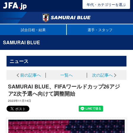
年代・カテゴリーを選ぶ
試合日程・結果
選手・スタッフ
SAMURAI BLUE
ニュース
前の記事へ
│
一覧へ
│
次の記事へ
SAMURAI BLUE、FIFAワールドカップ26アジ
ア2次予選へ向けて調整開始
2023年11月14日