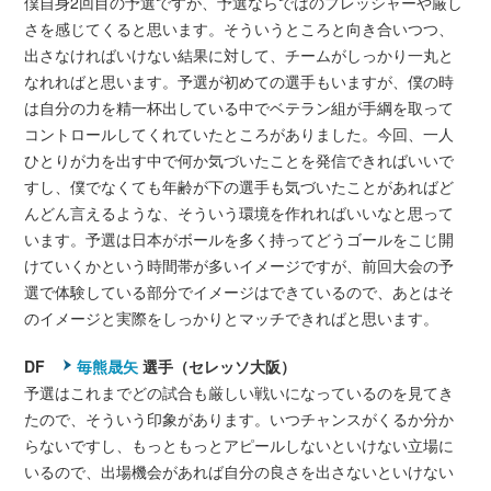
僕自身2回目の予選ですが、予選ならではのプレッシャーや厳し
さを感じてくると思います。そういうところと向き合いつつ、
出さなければいけない結果に対して、チームがしっかり一丸と
なれればと思います。予選が初めての選手もいますが、僕の時
は自分の力を精一杯出している中でベテラン組が手綱を取って
コントロールしてくれていたところがありました。今回、一人
ひとりが力を出す中で何か気づいたことを発信できればいいで
すし、僕でなくても年齢が下の選手も気づいたことがあればど
んどん言えるような、そういう環境を作れればいいなと思って
います。予選は日本がボールを多く持ってどうゴールをこじ開
けていくかという時間帯が多いイメージですが、前回大会の予
選で体験している部分でイメージはできているので、あとはそ
のイメージと実際をしっかりとマッチできればと思います。
DF
毎熊晟矢
選手（セレッソ大阪）
予選はこれまでどの試合も厳しい戦いになっているのを見てき
たので、そういう印象があります。いつチャンスがくるか分か
らないですし、もっともっとアピールしないといけない立場に
いるので、出場機会があれば自分の良さを出さないといけない