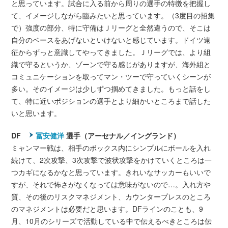
と思っています。試合に入る前から周りの選手の特徴を把握し
て、イメージしながら臨みたいと思っています。（3度目の招集
で）強度の部分、特に守備はＪリーグと全然違うので、そこは
自分のベースをあげないといけないと感じています。ドイツ遠
征からずっと意識してやってきました。Ｊリーグでは、より組
織で守るというか、ゾーンで守る感じがありますが、海外組と
コミュニケーションを取ってマン・ツーで守っていくシーンが
多い。そのイメージは少しずつ掴めてきました。もっと話をし
て、特に近いポジションの選手とより細かいところまで話した
いと思います。
DF
冨安健洋
選手（アーセナル／イングランド）
ミャンマー戦は、相手のボックス内にシンプルにボールを入れ
続けて、2次攻撃、3次攻撃で波状攻撃をかけていくところは一
つカギになるかなと思っています。きれいなサッカーもいいで
すが、それで怖さがなくなっては意味がないので…。入れ方や
質、その後のリスクマネジメント、カウンタープレスのところ
のマネジメントは必要だと思います。DFラインのことも、9
月、10月のシリーズで活動している中で伝えるべきところは伝