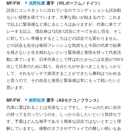
MF/FW
浅野拓磨
選手（VfLボーフム／ドイツ）
試合にコンスタントに出れているのでコンディションも試合勘
もいい状態を保てています。大事な戦いが始まるので、これま
で以上に緊張感など感じるところはありますが、代表に来てプ
レーする以上、僕自身は1試合1試合にすべてを出し切る、そこ
に対していい準備をするところはどの試合でも変わりません。
どの試合も自分は毎回フレッシュな気持ちと今回の代表で結果
を残さないと生き残れないという緊張感と覚悟を持って代表活
動に来ています。日本代表として呼ばれたからには全員が100％
出して日本のために戦う。自分たちがやるべきことをしっかり
して、それをピッチで表現することができたら勝利はつかめる
と思うので、その自信と覚悟と緊張感は常にもって戦いたいと
思います。
MF/FW
南野拓実
選手（ASモナコ／フランス）
代表に選ばれることは光栄なことですし、チームのために自分
の持ってる力っていうのを、しっかり出したいという気持ちで
す。予選はどんな相手であろう簡単な試合ではないとすごく理
解していますし、移動のタフさやアウェイでの難しい戦いもあ