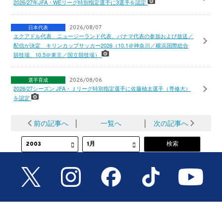
2026/27年JFA・WEリーグ特別指定選手に3選手を認定
日本代表
2026/08/07
エクアドル代表、ニュージーランド代表、パナマ代表の参加および放送／
配信が決定 キリンカップサッカー2026（10.1＠神奈川／横浜国際総合
競技場、10.5＠東京／国立競技場）
選手育成
2026/08/06
2026/27シーズン JFA・Ｊリーグ特別指定選手に佐藤柚太選手（専修大）
を認定
前の記事へ
│
一覧へ
│
次の記事へ