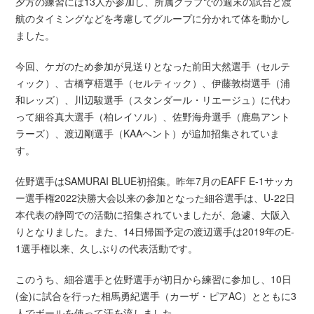
夕方の練習には13人が参加し、所属クラブでの週末の試合と渡
航のタイミングなどを考慮してグループに分かれて体を動かし
ました。
今回、ケガのため参加が見送りとなった前田大然選手（セルテ
ィック）、古橋亨梧選手（セルティック）、伊藤敦樹選手（浦
和レッズ）、川辺駿選手（スタンダール・リエージュ）に代わ
って細谷真大選手（柏レイソル）、佐野海舟選手（鹿島アント
ラーズ）、渡辺剛選手（KAAヘント）が追加招集されていま
す。
佐野選手はSAMURAI BLUE初招集。昨年7月のEAFF E-1サッカ
ー選手権2022決勝大会以来の参加となった細谷選手は、U-22日
本代表の静岡での活動に招集されていましたが、急遽、大阪入
りとなりました。また、14日帰国予定の渡辺選手は2019年のE-
1選手権以来、久しぶりの代表活動です。
このうち、細谷選手と佐野選手が初日から練習に参加し、10日
(金)に試合を行った相馬勇紀選手（カーザ・ピアAC）とともに3
人でボールを使って汗を流しました。