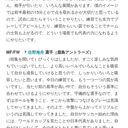
ん。相手が引いたり、いろんな展開があります。僕のイメージ
では前半最初の15分とかで点を取れるかが大切だと思っている
ので、試合に出たらそういうことやりたい。練習でも全力でプ
レーしてアピールしたり、練習からいい質でやることでチーム
の士気も上がるので、どういう場面でも代表の力になれるよう
にやりたいです。
MF/FW
佐野海舟
選手（鹿島アントラーズ）
（招集を聞いて）びっくりはしましたが、すごく楽しみな気持
ちでいっぱいでしたし、より高いレベルでいろんなことを吸収
して自分も成長していけると思うので、しっかりいろいろと吸
収したいと思います。今日の練習でも、もう一つ一つの質が高
いですし、当たり前の基準が高い中で、自分もそういう基準に
合わせていけるようにやりたいです。守備的な選手なので、ま
ずはボールを奪うこと、そこから攻撃につなげるプレーは意識
してやってきました。その上で、中盤から上がってドリブルと
いうのは意識してやってきました。自分がサッカー始めた理由
には、ワールドカップを見たことや日本代表がありました。自
分だけじゃなくて、今の子どもたちも夢に見ていると思いま