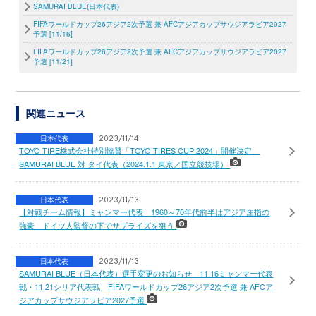
SAMURAI BLUE(日本代表)
FIFAワールドカップ26アジア2次予選 兼 AFCアジアカップサウジアラビア2027
予選 [11/16]
FIFAワールドカップ26アジア2次予選 兼 AFCアジアカップサウジアラビア2027
予選 [11/21]
関連ニュース
日本代表
2023/11/14
TOYO TIRE株式会社特別協賛「TOYO TIRES CUP 2024」開催決定
SAMURAI BLUE 対 タイ代表（2024.1.1 東京／国立競技場）
日本代表
2023/11/13
【対戦チーム情報】ミャンマー代表 1960～70年代前半はアジア屈指の
強豪 ドイツ人監督の下でサプライズを狙う
日本代表
2023/11/13
SAMURAI BLUE（日本代表）選手変更のお知らせ 11.16ミャンマー代表
戦・11.21シリア代表戦 FIFAワールドカップ26アジア2次予選 兼 AFCア
ジアカップサウジアラビア2027予選