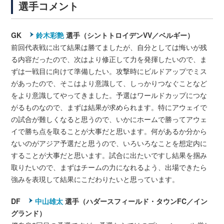
選手コメント
GK
鈴木彩艶
選手（シントトロイデンVV／ベルギー）
前回代表戦に出て結果は勝てましたが、自分としては悔いが残
る内容だったので、次はより修正して力を発揮したいので、ま
ずは一戦目に向けて準備したい。攻撃時にビルドアップでミス
があったので、そこはより意識して、しっかりつなぐことなど
をより意識してやってきました。予選はワールドカップにつな
がるものなので、まずは結果が求められます。特にアウェイで
の試合が難しくなると思うので、いかにホームで勝ってアウェ
イで勝ち点を取ることが大事だと思います。何があるか分から
ないのがアジア予選だと思うので、いろいろなことを想定内に
することが大事だと思います。試合に出たいですし結果を掴み
取りたいので、まずはチームの力になれるよう、出場できたら
強みを表現して結果にこだわりたいと思っています。
DF
中山雄太
選手（ハダースフィールド・タウンFC／イン
グランド）