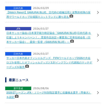
日本代表
2026/03/29
【Match Report】SAMURAI BLUE、交代枠の積極活用と攻撃的布陣の採
用でワールドカップ出場国スコットランドに勝ち切る
JFA
2026/03/27
日本サッカー協会×日本漢字能力検定協会「SAMURAI BLUE(日本代表)を
応援しようキャンペーン！」 受賞作品決定―審査員に宮本恒靖会長（日
本サッカー協会）、森保一監督（SAMURAI BLUE）―
日本代表
2026/03/27
サッカー日本代表オフィシャルグッズ FIFAワールドカップ2026の大会
ロゴを使用したオフィシャルグッズと3.31イングランド代表戦のマッチデ
ーグッズを販売
最新ニュース
選手育成
2026/08/06
2026/27シーズン JFA・Ｊリーグ特別指定選手に佐藤柚太選手（専修大）
を認定