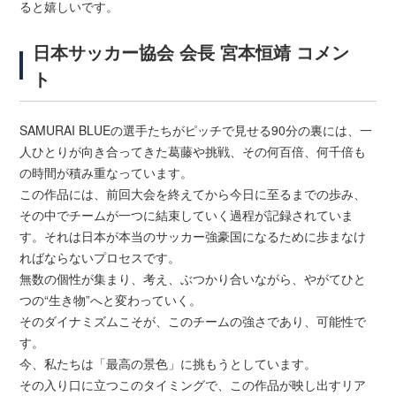
ると嬉しいです。
日本サッカー協会 会長 宮本恒靖 コメン
ト
SAMURAI BLUEの選手たちがピッチで見せる90分の裏には、一
人ひとりが向き合ってきた葛藤や挑戦、その何百倍、何千倍も
の時間が積み重なっています。
この作品には、前回大会を終えてから今日に至るまでの歩み、
その中でチームが一つに結束していく過程が記録されていま
す。それは日本が本当のサッカー強豪国になるために歩まなけ
ればならないプロセスです。
無数の個性が集まり、考え、ぶつかり合いながら、やがてひと
つの“生き物”へと変わっていく。
そのダイナミズムこそが、このチームの強さであり、可能性で
す。
今、私たちは「最高の景色」に挑もうとしています。
その入り口に立つこのタイミングで、この作品が映し出すリア