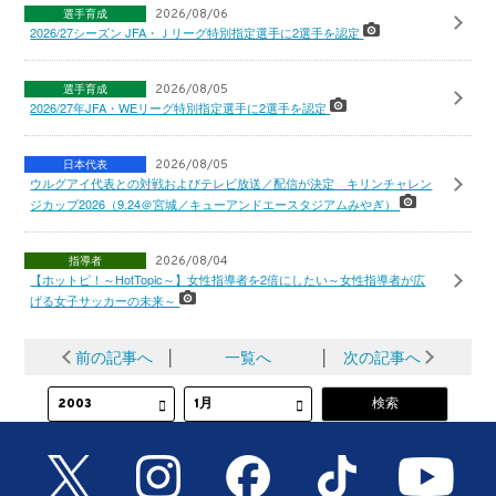
選手育成
2026/08/06
2026/27シーズン JFA・Ｊリーグ特別指定選手に2選手を認定
選手育成
2026/08/05
2026/27年JFA・WEリーグ特別指定選手に2選手を認定
日本代表
2026/08/05
ウルグアイ代表との対戦およびテレビ放送／配信が決定 キリンチャレン
ジカップ2026（9.24＠宮城／キューアンドエースタジアムみやぎ）
指導者
2026/08/04
【ホットピ！～HotTopic～】女性指導者を2倍にしたい～女性指導者が広
げる女子サッカーの未来～
前の記事へ
│
一覧へ
│
次の記事へ