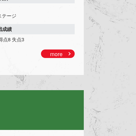
ステージ
対戦成績
/ 得点8 失点3
more