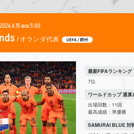
2026.6.15
5:00
MON
ands
/ オランダ代表
UEFA / 欧州
最新FIFAランキング
7位
ワールドカップ 通算
出場回数：11回
最高成績：準優勝
SAMURAI BLUE 