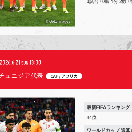
3試合 / 0勝 1分 2敗 
© Getty Images
2026.6.21
13:00
SUN
/ チュニジア代表
CAF / アフリカ
最新FIFAランキング
44位
ワールドカップ 通算