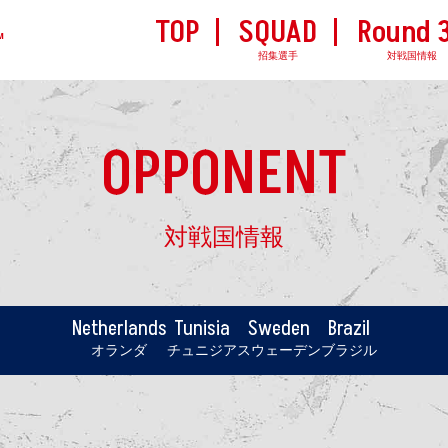
TOP
SQUAD
Round 
M
招集選手
対戦国情報
OPPONENT
対戦国情報
Netherlands
Tunisia
Sweden
Brazil
オランダ
チュニジア
スウェーデン
ブラジル