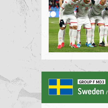
GROUP F MD3
Sweden