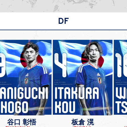
DF
谷口 彰悟
板倉 滉