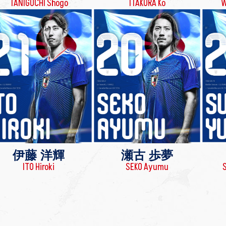
TANIGUCHI Shogo
ITAKURA Ko
W
伊藤 洋輝
瀬古 歩夢
ITO Hiroki
SEKO Ayumu