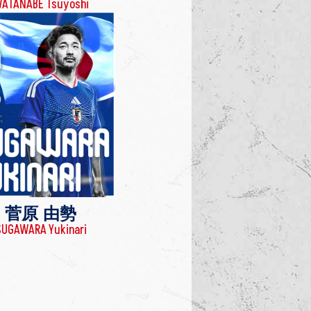
ATANABE Tsuyoshi
菅原 由勢
SUGAWARA Yukinari