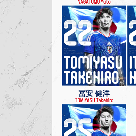
NAGATOMO Yuto
冨安 健洋
TOMIYASU Takehiro