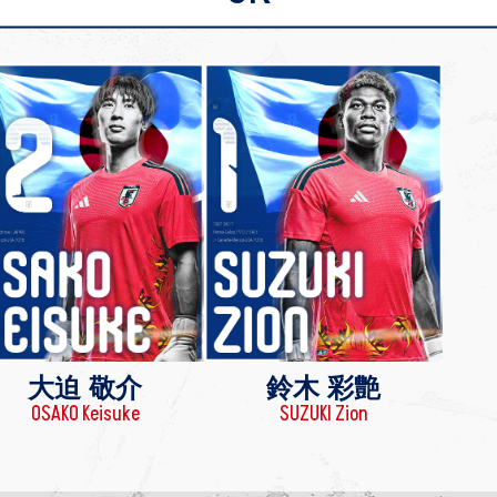
大迫 敬介
鈴木 彩艶
OSAKO Keisuke
SUZUKI Zion