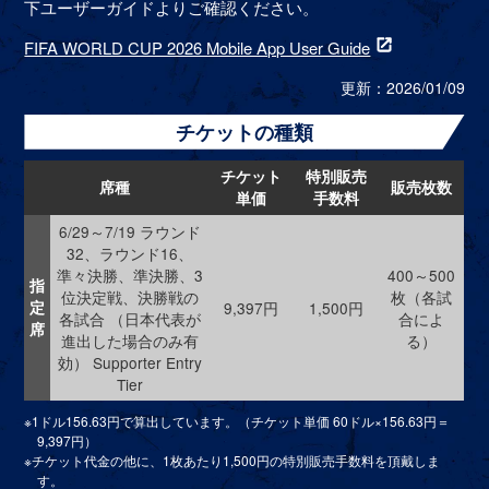
下ユーザーガイドよりご確認ください。
FIFA WORLD CUP 2026 Mobile App User Guide
別ウィンドウで
更新：2026/01/09
チケットの種類
チケット
特別販売
席種
販売枚数
単価
手数料
6/29～7/19 ラウンド
32、ラウンド16、
準々決勝、準決勝、3
400～500
指
位決定戦、決勝戦の
枚（各試
定
9,397円
1,500円
各試合 （日本代表が
合によ
席
進出した場合のみ有
る）
効） Supporter Entry
Tier
※1ドル156.63円で算出しています。（チケット単価 60ドル×156.63円＝
9,397円）
※チケット代金の他に、1枚あたり1,500円の特別販売手数料を頂戴しま
す。