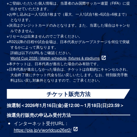
※ご登録いただいた個人情報は、当選者のみ国際サッカー連盟（FIFA）に提
出させていただきます。
※お申し込みは一人1試合1枚まで（最大、一人1試合1枚×6試合=6枚まで）
となります。
※決済はクレジットカードのみとなります。また、当選した場合はキャンセ
ルできません。
※リセールは出来ませんのでご了承ください。
※R32以降の日程や試合会場は、日本代表がグループステージを何位で突破
するかによって異なります。
詳細は以下のURLをご確認ください。
World Cup 2026 | Match schedule, fixtures & stadiums
※本チケットは、日本代表が進出した場合のみ有効です。
※日本代表が進出しなかった場合は、チケットは自動的にキャンセルされ、
大会終了後にチケット代金を払い戻しいたします。なお、特別販売手数
料は払い戻し対象外となりますので、ご了承ください。
チケット販売方法
抽選制＜2026年1月16日(金)昼12:00～1月18日(日)23:59＞
抽選先行販売の申込み受付方法
インターネット受付URL：
https://pia.jp/v/worldcup26st2/