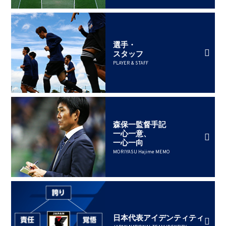
選手・
スタッフ
PLAYER & STAFF
森保一監督手記
一心一意、
一心一向
MORIYASU Hajime MEMO
日本代表アイデンティティ