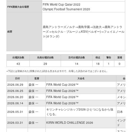
FIFA World Cup Qatar 2022
FIFA開催大会出場歴
Olympic Football Tournament 2020
鹿島アントラーズノルテ→鹿島学園→法政大→鹿島アントラ
ーズ→セルクル・ブルージュKSV(ベルギー)→フェイエノール
経歴
ト(オランダ)
出場試合数
先発出場試合数
交代出場試合数
得点
警告
退場
43
29
14
18
1
0
※下記には登録された(招集された)試合も含まれますので、出場した試合のみではございません。
日付
監督
大会名
会場
2026.06.29
森保 一
FIFA World Cup 2026™
アメリカ
2026.06.25
森保 一
FIFA World Cup 2026™
アメリカ
2026.06.20
森保 一
FIFA World Cup 2026™
メキシコ
2026.06.14
森保 一
FIFA World Cup 2026™
アメリカ
キリンチャレンジカップ2026 ひとつになるから強
2026.05.31
森保 一
日本
くなる。
イングラン
2026.03.31
森保 一
KIRIN WORLD CHALLENGE 2026
ド
スコットラ