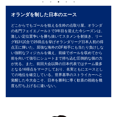
オランダを制した日本のエース
どこからでもゴールを狙える生粋の点取り屋。オランダ
の名門フェイエノールトで3年目を迎えた今シーズンは、
激しい定位置争いを勝ち抜いてスタメンを射抜き、リー
グ戦31試合で25得点を挙げオランダリーグ日本人初の得
点王に輝いた。屈強な海外のDF相手にも当たり負けしな
い強靭なフィジカルを備え、前線でボールを収めてから
前を向いて強引にシュートまで持ち込む圧倒的な個の力
が光る。また、前回大会以降の日本代表ではチーム最多
となる16得点をマークしており、名実ともにエースとし
ての地位を確立している。世界基準のストライカーへと
覚醒した今大会こそ、日本を勝利に導く歓喜の祝砲を幾
度も打ち上げるに違いない。