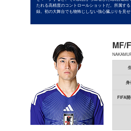
たれる高精度のコントロールショットだ。所属する
録。初の大舞台でも物怖じしない強心臓ぶりを見せ
MF/
NAKAMUR
身
FIFA