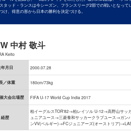
スタッド・ランスは今シーズン、フランスリーグ2部での戦いとなってい
つけ、得意の形から日本の勝利を決定づける。
FW
中村 敬斗
A Keito
生年月日
2000.07.28
長／体重
180cm/73kg
開催大会出場歴
FIFA U-17 World Cup India 2017
柏イーグルスTOR'82→柏レイソル U-12→高野山
経歴
ュニアユース→三菱養和サッカークラブユース→ガンバ
ンVV(ベルギー)→FCジュニアーズ(オーストリア)→L