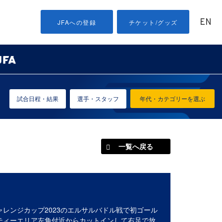
EN
JFAへの登録
チケット/グッズ
試合日程・結果
選手・スタッフ
年代・カテゴリーを選ぶ
一覧へ戻る
レンジカップ2023のエルサルバドル戦で初ゴール
ティーエリア左角付近からカットインして右足で放