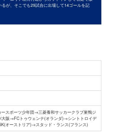
るが、そこでも29試合に出場して14ゴールを記
サッカースポーツ少年団→三菱養和サッカークラブ巣鴨ジ
大阪→FCトゥウェンテ(オランダ)→シントトロイデ
ASK(オーストリア)→スタッド・ランス(フランス)