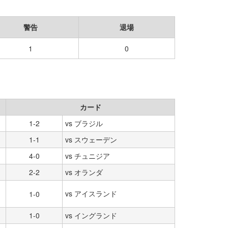
警告
退場
1
0
カード
1-2
vs ブラジル
1-1
vs スウェーデン
4-0
vs チュニジア
2-2
vs オランダ
vs アイスランド
1-0
1-0
vs イングランド