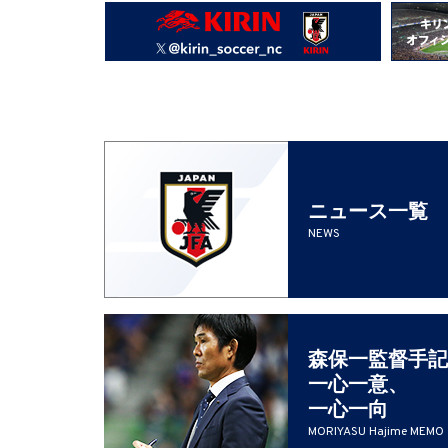
ニュース一覧
NEWS
森保一監督手記
一心一意、
一心一向
MORIYASU Hajime MEMO