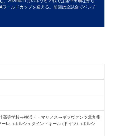
、2025年11月のボリビア戦では途中出場ながら
FAワールドカップを迎える。前回は全試合でベンチ
5→履正社高等学校→横浜Ｆ・マリノス→ギラヴァンツ北九州
ーレ→ホルシュタイン・キール (ドイツ)→ボルシ