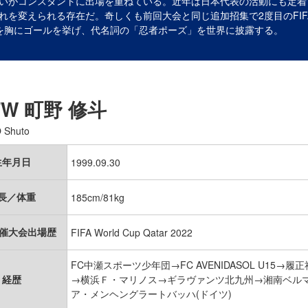
いがコンスタントに出場を重ねている。近年は日本代表の活動にも定着し
れを変えられる存在だ。奇しくも前回大会と同じ追加招集で2度目のFI
を胸にゴールを挙げ、代名詞の「忍者ポーズ」を世界に披露する。
FW
町野 修斗
 Shuto
生年月日
1999.09.30
長／体重
185cm/81kg
開催大会出場歴
FIFA World Cup Qatar 2022
FC中瀬スポーツ少年団→FC AVENIDASOL U1
経歴
→横浜Ｆ・マリノス→ギラヴァンツ北九州→湘南ベルマ
ア・メンヘングラートバッハ(ドイツ)