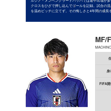
ルシア・メンヘングラートバッハでは途中出場が多
クロスをひざで押し込んでゴールを記録。試合の流
を温めピッチに立てず。その悔しさと4年間の成長
MF/
MACHINO
身
FIFA