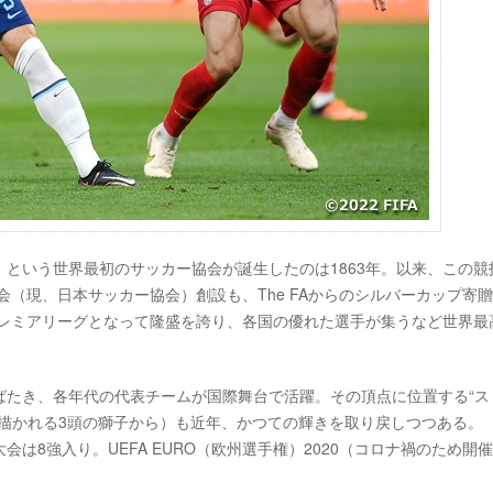
FA」という世界最初のサッカー協会が誕生したのは1863年。以来、この競
会（現、日本サッカー協会）創設も、The FAからのシルバーカップ寄
プレミアリーグとなって隆盛を誇り、各国の優れた選手が集うなど世界最
ばたき、各年代の代表チームが国際舞台で活躍。その頂点に位置する“ス
描かれる3頭の獅子から）も近年、かつての輝きを取り戻しつつある。
大会は8強入り。UEFA EURO（欧州選手権）2020（コロナ禍のため開