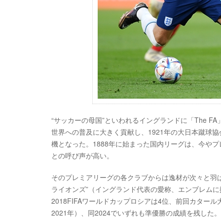
“サッカーの母国”といわれるイングランドに「The 
世界への普及に大きく貢献し、1921年の大日本蹴球協
機となった。1888年に始まった国内リーグは、今や
との呼び声が高い。
そのプレミアリーグの各クラブからは逸材が次々と羽
ライオンズ”（イングランド代表の愛称、エンブレムに
2018FIFAワールドカップロシアは4位、前回カタール
2021年）、同2024でいずれも準優勝の成績を残した。