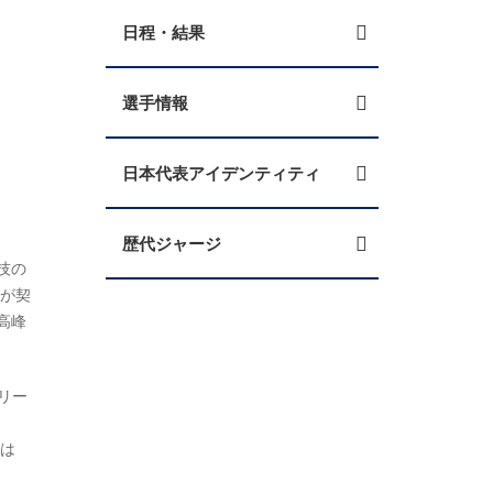
日程・結果
選手情報
日本代表アイデンティティ
歴代ジャージ
技の
贈が契
高峰
リー
催は