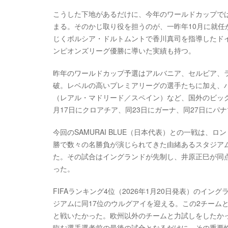
こうした下地があるだけに、今年のワールドカップでは
まる。そのかじ取り役を担うのが、一昨年10月に就任
じくボルシア・ドルトムントで香川真司を指導したドイツ
ンピオンズリーグ優勝に導いた実績も持つ。
昨年のワールドカップ予選はアルバニア、セルビア、ラ
破。レベルの高いプレミアリーグの選手たちに加え、
（レアル・マドリード／スペイン）など、国外のビッ
月17日にクロアチア、同23日にガーナ、同27日にパ
今回のSAMURAI BLUE（日本代表）との一戦は
勝で数々の名勝負が演じられてきた由緒あるスタジアム
た。その試合はイングランドが先制し、井原正巳が同点
った。
FIFAランキング4位（2026年1月20日発表）のイ
ジアムに同17位のウルグアイを迎える。この2チーム
と戦いたかった。欧州以外のチームと力試しをしたか
臨む選手選考前の最後の試合となるだけに、その重要