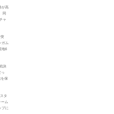
待が高
、同
チャ
で突
ンガム
現地6
戦決
だっ
信を保
・スタ
チーム
ップに