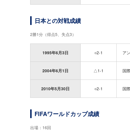
日本との対戦成績
2勝1分（得点5、失点3）
1995年6月3日
○2-1
ア
2004年6月1日
△1-1
国
2010年5月30日
○2-1
国
FIFAワールドカップ成績
出場：16回