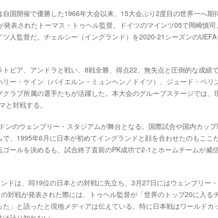
自国開催で優勝した1966年大会以来、15大会ぶり2度目の世界一へ期
が発表されたトーマス・トゥヘル監督。ドイツのマインツ05で岡崎慎司
人監督だ。チェルシー（イングランド）を2020-21シーズンのUEFA
トビア、アンドラと戦い、8戦全勝、得点22、無失点と圧倒的な成績
ハリー・ケイン（バイエルン・ミュンヘン／ドイツ）、ジュード・ベリ
グクラブ所属の選手たちが活躍した。本大会のグループステージでは、
ナマと対戦する。
、ロンドンのウェンブリー・スタジアムが舞台となる。国際試合や国内カップ
で、1995年6月に日本が初めてイングランドと顔を合わせたのもここ
ゴールを決めるも、試合終了直前のPK成功で2-1とホームチームが威
ングランドは、同19位の日本との対戦に先立ち、3月27日にはウェンブリー
との対戦が発表された際には、トゥヘル監督が「世界のトップ20に入る
った」と語ったと現地メディアは伝えている。特に日本戦はワールドカ
性は計り知れない。