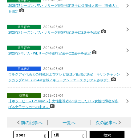
2026/08/06
2026/27シーズン JFA・Ｊリーグ特別指定選手に佐藤柚太選手（専修大）
を認定
選手育成
2026/08/06
2026/27シーズン JFA・Ｊリーグ特別指定選手に2選手を認定
選手育成
2026/08/05
2026/27年JFA・WEリーグ特別指定選手に2選手を認定
日本代表
2026/08/05
ウルグアイ代表との対戦およびテレビ放送／配信が決定 キリンチャレン
ジカップ2026（9.24＠宮城／キューアンドエースタジアムみやぎ）
指導者
2026/08/04
【ホットピ！～HotTopic～】女性指導者を2倍にしたい～女性指導者が広
げる女子サッカーの未来～
前の記事へ
│
一覧へ
│
次の記事へ