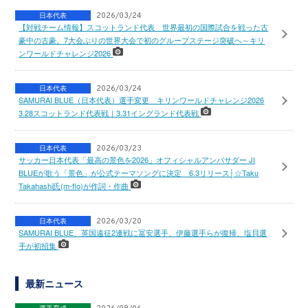
日本代表
2026/03/24
【対戦チーム情報】スコットランド代表 世界最初の国際試合を戦った古
豪中の古豪。7大会ぶりの世界大会で初のグループステージ突破へ～キリ
ンワールドチャレンジ2026
日本代表
2026/03/24
SAMURAI BLUE（日本代表）選手変更 キリンワールドチャレンジ2026
3.28スコットランド代表戦｜3.31イングランド代表戦
日本代表
2026/03/23
サッカー日本代表「最高の景色を2026」オフィシャルアンバサダー JI
BLUEが歌う「景色」が公式テーマソングに決定 6.3リリース│☆Taku
Takahashi氏(m-flo)が作詞・作曲
日本代表
2026/03/20
SAMURAI BLUE、英国遠征2連戦に冨安選手、伊藤選手らが復帰、塩貝選
手が初招集
最新ニュース
選手育成